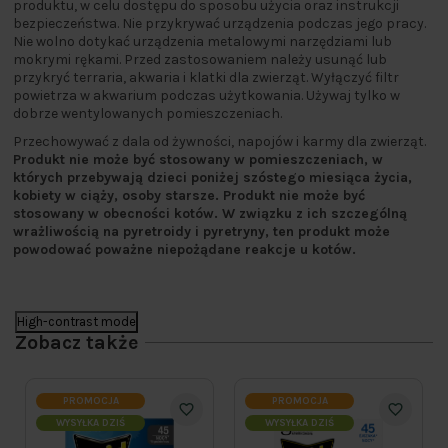
produktu, w celu dostępu do sposobu użycia oraz instrukcji
bezpieczeństwa. Nie przykrywać urządzenia podczas jego pracy.
Nie wolno dotykać urządzenia metalowymi narzędziami lub
mokrymi rękami. Przed zastosowaniem należy usunąć lub
przykryć terraria, akwaria i klatki dla zwierząt. Wyłączyć filtr
powietrza w akwarium podczas użytkowania. Używaj tylko w
dobrze wentylowanych pomieszczeniach.
Przechowywać z dala od żywności, napojów i karmy dla zwierząt.
Produkt nie może być stosowany w pomieszczeniach, w
których przebywają dzieci poniżej szóstego miesiąca życia,
kobiety w ciąży, osoby starsze. Produkt nie może być
stosowany w obecności kotów. W związku z ich szczególną
wrażliwością na pyretroidy i pyretryny, ten produkt może
powodować poważne niepożądane reakcje u kotów.
High-contrast mode
Zobacz także
PROMOCJA
PROMOCJA
WYSYŁKA DZIŚ
WYSYŁKA DZIŚ