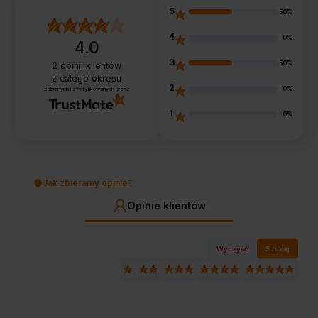
5
50%
4
0%
4.0
3
50%
2
opinii klientów
z całego okresu
2
0%
zebranych i zweryfikowanych przez
1
0%
Jak zbieramy opinie?
Opinie klientów
Wyczyść
Szukaj