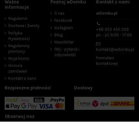
Ważne
Poznaj wDomku
Kontakt z nami
informacje
O nas
wDomku.pl
Regulamin
Facebook
Dostawa i Zwroty
Instagram
+48 455 450 259
Polityka
Blog
pn. - pt. 9:00 - 17:00
Prywatności
Newsletter
Regulaminy
FAQ - pytania i
kontakt@wdomku.pl
promocji
odpowiedzi
Formularz
Moje konto
kontaktowy
Historia
zamówień
Kontakt z nami
Bezpieczne płatności
Dostawy
Obserwuj nas