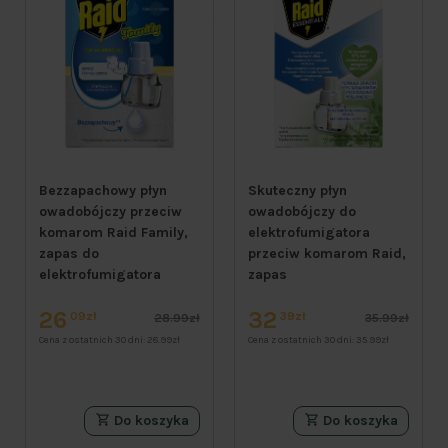
Bezzapachowy płyn
Skuteczny płyn
owadobójczy przeciw
owadobójczy do
komarom Raid Family,
elektrofumigatora
zapas do
przeciw komarom Raid,
elektrofumigatora
zapas
26
32
09zł
39zł
28.99zł
35.99zł
Cena z ostatnich 30 dni:
28.99zł
Cena z ostatnich 30 dni:
35.99zł
Do koszyka
Do koszyka