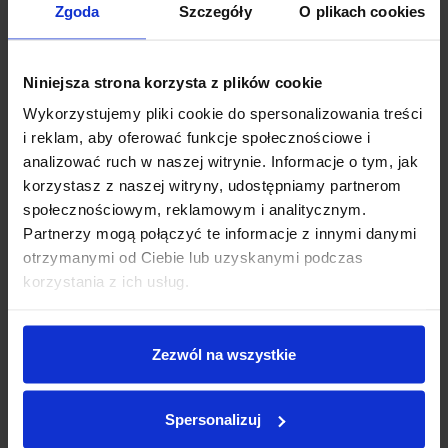
Wsunąć ją do uchwytu w elektrycznym urządzeniu
Zgoda
Szczegóły
O plikach cookies
podgrzewającym trzymając za najcieńszą krawędź.
Podłączyć urządzenie podgrzewające do gniazdka
elektrycznego.
Po 10 godzinach od zastosowania, odłączyć urządzenie i
Niniejsza strona korzysta z plików cookie
usunąć zużytą wkładkę. Jeśli to konieczne zastosować
kolejną wkładkę.
Wykorzystujemy pliki cookie do spersonalizowania treści
Przechowywać produkt w suchym miejscu, z dala od
i reklam, aby oferować funkcje społecznościowe i
ekstremalnych temperatur i bezpośredniego światła
analizować ruch w naszej witrynie. Informacje o tym, jak
słonecznego.
korzystasz z naszej witryny, udostępniamy partnerom
społecznościowym, reklamowym i analitycznym.
Partnerzy mogą połączyć te informacje z innymi danymi
otrzymanymi od Ciebie lub uzyskanymi podczas
korzystania z ich usług.
Zezwól na wszystkie
Spersonalizuj