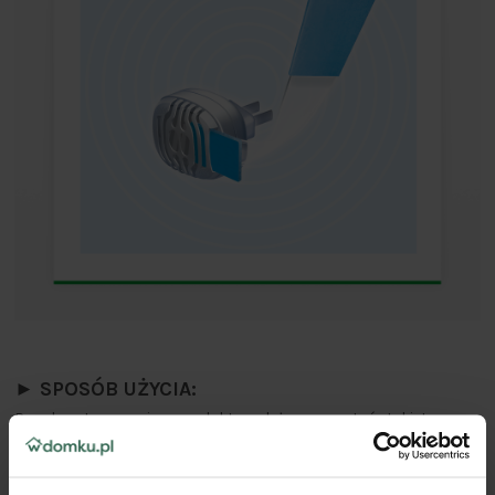
► SPOSÓB UŻYCIA:
Przed zastosowaniem produktu należy przeczytać etykietę oraz
postępować zgodnie z instrukcją.
Przed użyciem wyjąć wkładkę z plastikowej torebki.