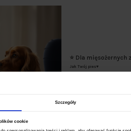
⭐ Dla mięsożernych z
Jak Twój pies♥️
Jest mistrzem drzemek na kanap
Wystarczy jeden powiew wiatru, 
Głowa unosi się raptownie. Uszy 
Szczegóły
W sekundę z łagodnego pieszczo
I chociaż miska czeka w domu, je
 plików cookie
Dlatego jego posiłki muszą od
do spersonalizowania treści i reklam, aby oferować funkcje sp