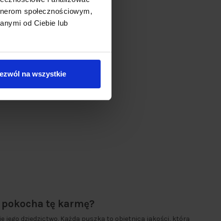
artnerom społecznościowym,
anymi od Ciebie lub
ezwól na wszystkie
s pokocha tę karmę?
je jego dziedzictwo. Każda puszka to obietnica jakości, którą