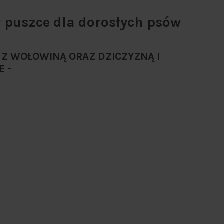
puszce dla dorosłych psów
 Z WOŁOWINĄ ORAZ DZICZYZNĄ I
E -