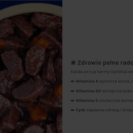
❇️ Zdrowie pełne rad
Każda porcja karmy OptiVital ws
➡️
Witamina A
wyostrza wzrok, 
➡️
Witamina D3
wzmacnia kości 
➡️
Witamina E
skutecznie wzmac
➡️
Cynk
zapewnia zdrową i lśniąc