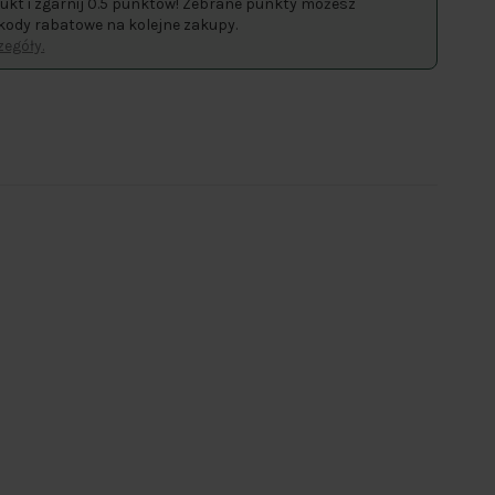
ukt i zgarnij 0.5 punktów! Zebrane punkty możesz
kody rabatowe na kolejne zakupy.
egóły.