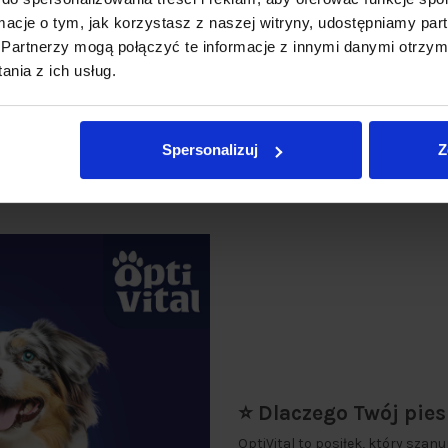
ormacje o tym, jak korzystasz z naszej witryny, udostępniamy p
Partnerzy mogą połączyć te informacje z innymi danymi otrzym
nia z ich usług.
Spersonalizuj
Z
⭐ Dlaczego Twój pie
OptiVital to posiłek, który szanu