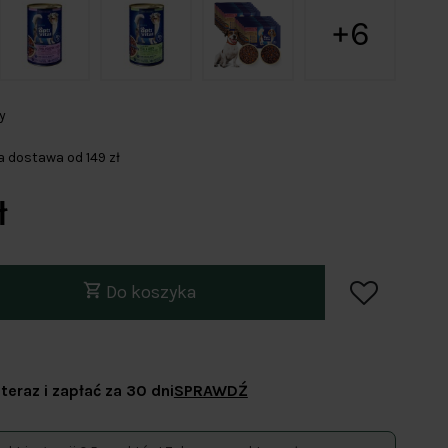
6
y
dostawa od 149 zł
ł
Do koszyka
teraz i zapłać za 30 dni
SPRAWDŹ