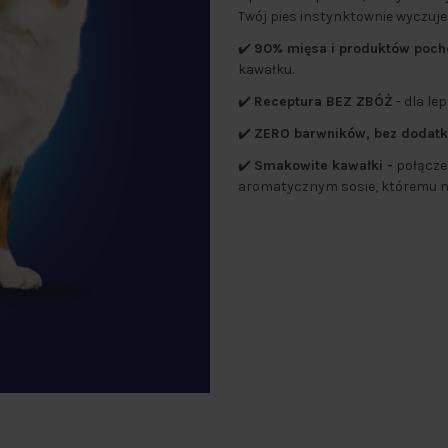
Twój pies instynktownie wyczuje
✔️
90% mięsa i produktów poch
kawałku.
✔️
Receptura BEZ ZBÓŻ
- dla le
✔️
ZERO barwników, bez dodat
✔️
Smakowite kawałki -
połączen
aromatycznym sosie, któremu nie