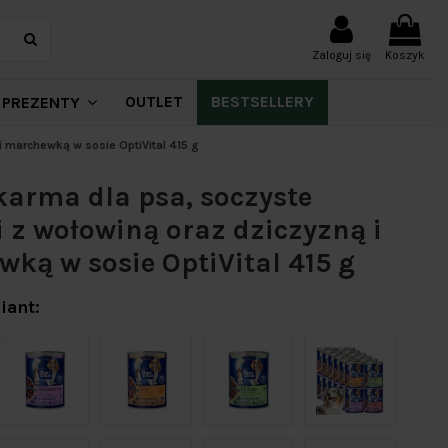
Zaloguj się
Koszyk
OUTLET
BESTSELLERY
PREZENTY
 marchewką w sosie OptiVital 415 g
arma dla psa, soczyste
 z wołowiną oraz dziczyzną i
ką w sosie OptiVital 415 g
iant: