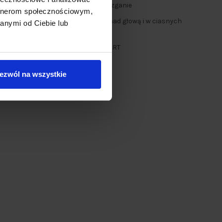
nie w dłoni, redukuje zmęczenie i ślizganie
artnerom społecznościowym,
akumulatora) ułatwia długą pracę nad głową i w ciasnych
anymi od Ciebie lub
 bateria do wielu narzędzi NAC SMART
ezwól na wszystkie