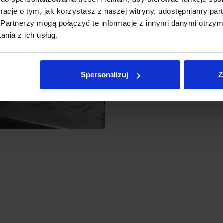
✔️
Gumowana rękojeść
leży pew
ormacje o tym, jak korzystasz z naszej witryny, udostępniamy p
✔️ Niewielka masa 1,3 kg
(bez 
Partnerzy mogą połączyć te informacje z innymi danymi otrzym
miejscach
nia z ich usług.
✔️
✔️
Wspólny system 20V:
jedna
Spersonalizuj
Z