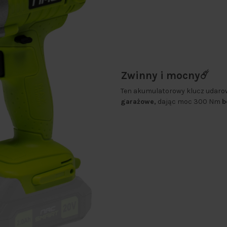
Zwinny i mocny☄️
Ten akumulatorowy klucz udaro
garażowe,
dając moc 300 Nm
b