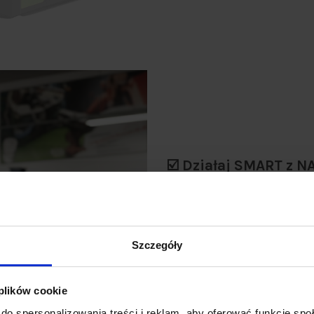
☑️ Działaj SMART z N
✔️ Maksymalny moment obrot
mocno dokręconymi śrubam
✔️
Precyzyjna regulacja pod ko
3300 udarów/min skracają cza
Szczegóły
✔️
Uchwyt narzędziowy kwadra
✔️
Podświetlenie LED
rozjaśnia 
 plików cookie
zakamarkach
do spersonalizowania treści i reklam, aby oferować funkcje sp