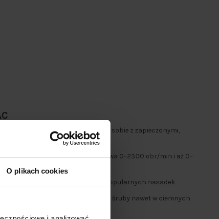
AC
owy 300 Nm:
bez problemu poradzi sobie z zapieczonymi,
nkretne zadanie:
prędkość obrotowa 0–2300 obr/min i aż 0–
s pracy
O plikach cookies
t ½”:
uniwersalne mocowanie do popularnych nasadek
strefę roboczą, pomaga trafić w łeb śruby nawet w ciemnych
ołecznościowe i analizować