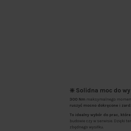
❇️ Solidna moc do w
300 Nm
maksymalnego momentu
ruszyć mocno dokręcone i zard
To idealny wybór do prac, któr
budowie czy w serwisie. Dzięki t
zbędnego wysiłku.