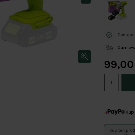
Dostępn
Darmowa 
99,00 
Kup 
Kup ten prod