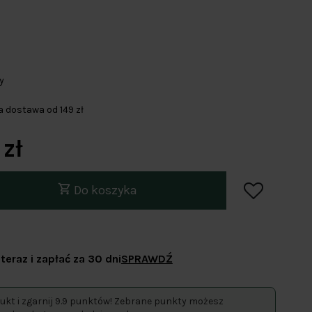
y
dostawa od 149 zł
zł
Do koszyka
teraz i zapłać za 30 dni
SPRAWDŹ
ukt i zgarnij 9.9 punktów! Zebrane punkty możesz