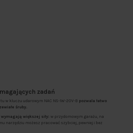
ymagających zadań
 w kluczu udarowym NAC NS-IW-20V-B
pozwala łatwo
zewiałe śruby.
e wymagają większej siły:
w przydomowym garażu, na
emu narzędziu możesz pracować szybciej, pewniej i bez