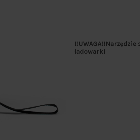
‼️UWAGA‼️Narzędzie 
ładowarki