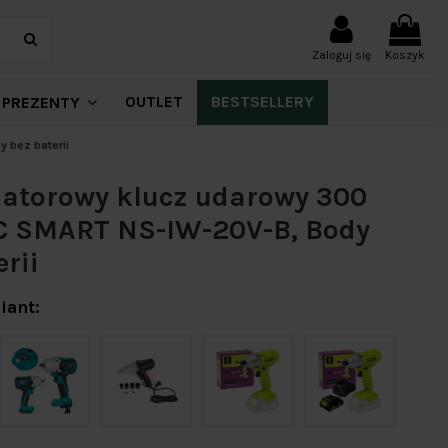
Zaloguj się
Koszyk
OUTLET
BESTSELLERY
PREZENTY
 bez baterii
atorowy klucz udarowy 300
 SMART NS-IW-20V-B, Body
erii
iant: