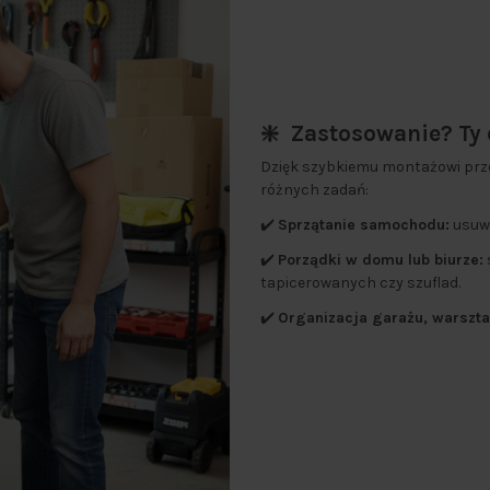
❇️ Zastosowanie? Ty
Dzięk szybkiemu montażowi prze
różnych zadań:
✔️
Sprzątanie samochodu:
usuwa
✔️
Porządki w domu lub biurze:
tapicerowanych czy szuflad.
✔️
Organizacja garażu, warsztat