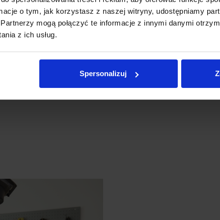
ormacje o tym, jak korzystasz z naszej witryny, udostępniamy p
✅
Łatwy demontaż kapsuły i filt
Partnerzy mogą połączyć te informacje z innymi danymi otrzym
✅
Możliwość pracy z różnymi p
nia z ich usług.
przedłużka):
dotrzesz wszędzie, 
Spersonalizuj
Z