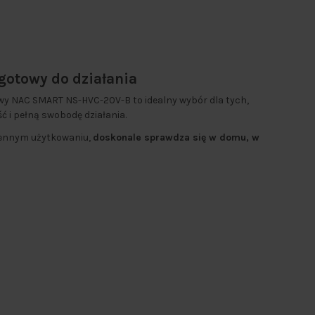
gotowy do działania
y NAC SMART NS-HVC-20V-B to idealny wybór dla tych,
ć i pełną swobodę działania.
iennym użytkowaniu,
doskonale sprawdza się w domu, w