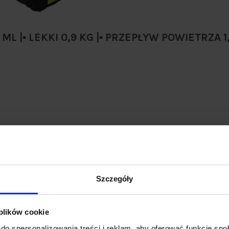
 ML |▪️ LEKKI 0,9 KG |▪️ PRZEPŁYW POWIETRZA 1
Szczegóły
❇️ Wygodne dodatki 
✅
System ochrony akumulatora
przy niskim poziomie energii.
 plików cookie
✅
Wskaźnik LED poziomu naład
do spersonalizowania treści i reklam, aby oferować funkcje sp