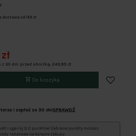
y
dostawa od 149 zł
 zł
 z 30 dni przed obniżką:
249,99 zł
Do koszyka
teraz i zapłać za 30 dni
SPRAWDŹ
ukt i zgarnij 12.2 punktów! Zebrane punkty możesz
kody rabatowe na kolejne zakupy.