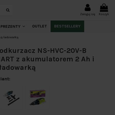
Zaloguj się
Koszyk
OUTLET
BESTSELLERY
PREZENTY
ką ładowarką
 odkurzacz NS-HVC-20V-B
ART z akumulatorem 2 Ah i
 ładowarką
iant: