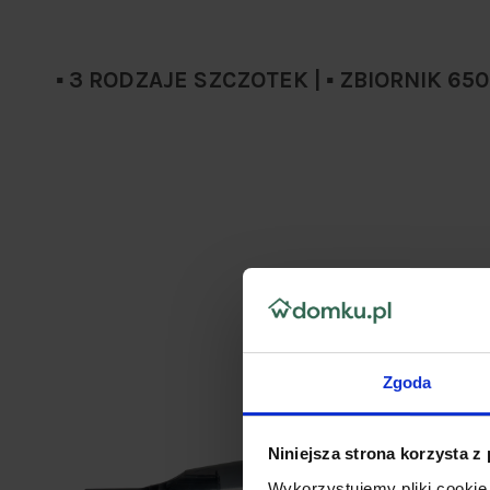
▪️ 3 RODZAJE SZCZOTEK | ▪️ ZBIORNIK 650
Zgoda
Niniejsza strona korzysta z
Wykorzystujemy pliki cookie 