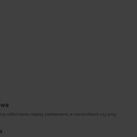
owa
zy odkurzaniu między siedzeniami, w narożnikach czy przy
a