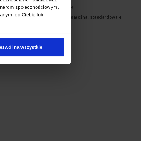
artnerom społecznościowym,
ra:
czyszczenie zajmuje tylko chwilę.
anymi od Ciebie lub
rzystawkami (dysza: szczelinowa, narożna, standardowa +
gdzie potrzebujesz.
ezwól na wszystkie