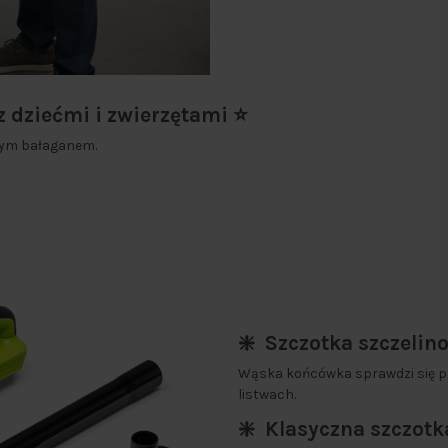
 dziećmi i zwierzętami ⭐
nnym bałaganem.
❇️ Szczotka szczelin
Wąska końcówka sprawdzi się pr
listwach.
❇️ Klasyczna szczotk