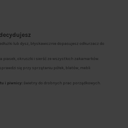
 decydujesz
dłużki lub dysz, błyskawicznie dopasujesz odkurzacz do
 piasek, okruszki i sierść ze wszystkich zakamarków.
sprawdzi się przy sprzątaniu półek, blatów, mebli
u i piwnicy:
świetny do drobnych prac porządkowych.