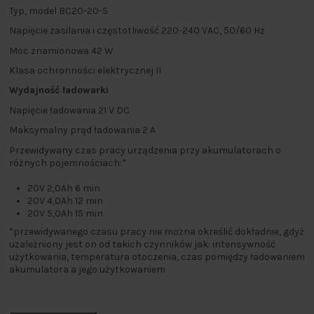
Typ, model BC20-20-S
Napięcie zasilania i częstotliwość 220-240 VAC, 50/60 Hz
Moc znamionowa 42 W
Klasa ochronności elektrycznej II
Wydajność ładowarki
Napięcie ładowania 21 V DC
Maksymalny prąd ładowania 2 A
Przewidywany czas pracy urządzenia przy akumulatorach o
różnych pojemnościach:*
20V 2,0Ah 6 min
20V 4,0Ah 12 min
20V 5,0Ah 15 min
*
przewidywanego czasu pracy nie można określić dokładnie, gdyż
uzależniony jest on od takich czynników jak: intensywność
użytkowania, temperatura otoczenia, czas pomiędzy ładowaniem
akumulatora a jego użytkowaniem