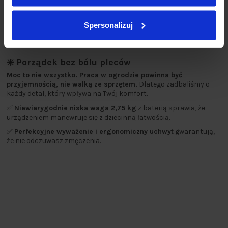
Spersonalizuj
❇️ Porządek bez bólu pleców
Moc to nie wszystko. Praca w ogrodzie powinna być
przyjemnością, nie walką ze sprzętem.
Dlatego zadbaliśmy o
każdy detal, który wpływa na Twój komfort.
✅
Niewiarygodnie niska waga 2,75 kg
z baterią sprawia, że
urządzeniem manewruje się z dziecinną łatwością.
✅
Perfekcyjne wyważenie i ergonomiczny uchwyt
gwarantują,
że nie odczuwasz zmęczenia.