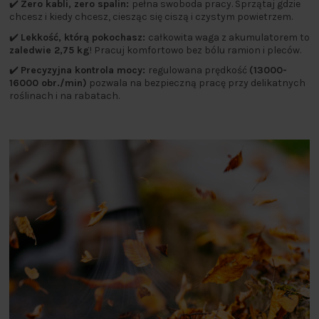
✔️
Zero kabli, zero spalin:
pełna swoboda pracy. Sprzątaj gdzie
chcesz i kiedy chcesz, ciesząc się ciszą i czystym powietrzem.
✔️
Lekkość, którą pokochasz:
całkowita waga z akumulatorem to
zaledwie 2,75 kg
! Pracuj komfortowo bez bólu ramion i pleców.
✔️
Precyzyjna kontrola mocy:
regulowana prędkość
(13000-
16000 obr./min)
pozwala na bezpieczną pracę przy delikatnych
roślinach i na rabatach.