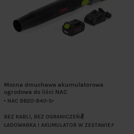
Mocna dmuchawa akumulatorowa
ogrodowa do liści NAC
▪️ NAC BB20-B40-S▪️
BEZ KABLI, BEZ OGRANICZEŃ✌️
ŁADOWARKA I AKUMULATOR W ZESTAWIE⚡