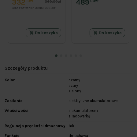
332
489
10zł
00zł
369.00zł
Cena z ostatnich 30 dni:
369.00zł
Do koszyka
Do koszyka
Szczegóły produktu
Kolor
czarny
szary
zielony
Zasilanie
elektryczne akumulatorowe
Właściwości
z akumulatorem
z ładowarką
Regulacja prędkości dmuchawy
tak
Funkcje
dmuchawa