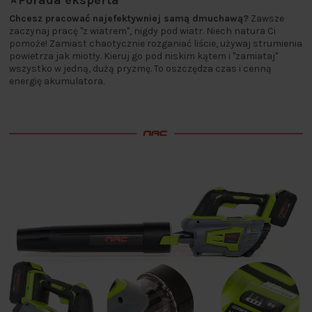
⭐Porada eksperta
Chcesz pracować najefektywniej samą dmuchawą?
Zawsze
zaczynaj pracę "z wiatrem", nigdy pod wiatr. Niech natura Ci
pomoże! Zamiast chaotycznie rozganiać liście, używaj strumienia
powietrza jak miotły. Kieruj go pod niskim kątem i "zamiataj"
wszystko w jedną, dużą pryzmę. To oszczędza czas i cenną
energię akumulatora.