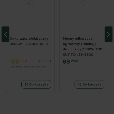
Odkurzacz elektryczny
Mocny odkurzacz
3200W - VBE320-AS-J
ogrodowy z funkcją
dmuchawy 3500W TOP
CUT TC-LBE-3500
158
99
40zł
00zł
176,00 zł
Cena z ostatnich 30 dni:
176,00 zł
Do koszyka
Do koszyka
PROMOCJA
PROMOCJA
PROMOCJA
PROMOCJA
PROMOCJA