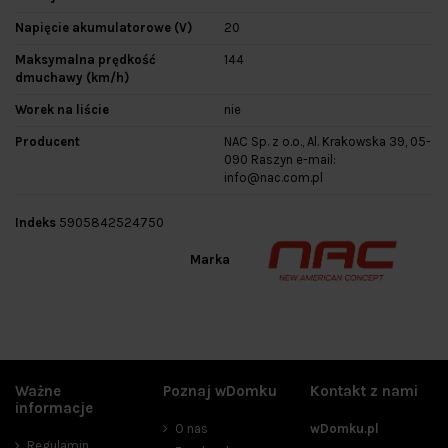
Napięcie akumulatorowe (V)
20
Maksymalna prędkość
144
dmuchawy (km/h)
Worek na liście
nie
Producent
NAC Sp. z o.o., Al. Krakowska 39, 05-
090 Raszyn e-mail:
info@nac.com.pl
Indeks
5905842524750
Marka
Ważne
Poznaj wDomku
Kontakt z nami
informacje
O nas
wDomku.pl
Regulamin