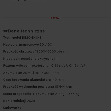
✏️Dane techniczne
Typ, model
BB20-B40-S
Napięcie znamionowe
20 V DC
Prędkość obrotowa
13000-16000 obr./min
Klasa ochronności elektrycznej
III
Poziom wibracji rękojeści
ah 0,49 m/s², K=1,5 m/s²
Akumulator
20 V, Li-Ion, 4000 mAh
Czas ładowania akumulatora
140 min
Prędkość wydmuchu powietrza
115-144 km/h
Masa urządzenia + akumulator
2,2 kg + 0,55 kg
Rok produkcji
2025
Ładowarka