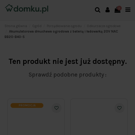
0
Strona główna
Ogród
Porządkowanie ogrodu
Odkurzacze ogrodowe
Akumulatorowa dmuchawa ogrodowa z baterią i ładowarką 20V NAC
BB20-B40-S
Ten produkt nie jest już dostępny.
Sprawdź podobne produkty
PROMOCJA