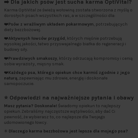
➡️ Dla jakich psów jest sucha karma OptiVital?
Karma OptiVital ze świeżą wołowiną została stworzona z myślą o
dorosłych psach wszystkich ras, a w szczególności dla:
❤️
Psów z wrażliwym układem pokarmowym
, potrzebujących
diety bezzbożowej.
❤️
Aktywnych łowców przygód
, których mięśnie potrzebują
wysokiej jakości, łatwo przyswajalnego białka do regeneracji i
budowy siły.
❤️
Prawdziwych smakoszy
, którzy odrzucają kompromisy i cenią
sobie wyrazisty, mięsny smak.
❤️
Każdego psa, którego opiekun chce karmić zgodnie z jego
naturą
, zapewniając mu zdrowie, energię i doskonałe
samopoczucie.
⭐ Odpowiedzi na najważniejsze pytania i obawy
Masz pytania? Doskonale!
Świadomy opiekun to najlepszy
opiekun. Zebraliśmy najczęstsze wątpliwości, aby dać Ci
pewność, że wybierasz to, co najlepsze dla Twojego
udomowionego łowcy.
✳️
Dlaczego karma bezzbożowa jest lepsza dla mojego psa?