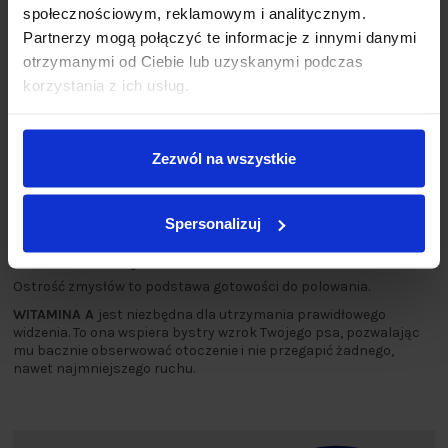
społecznościowym, reklamowym i analitycznym.
Partnerzy mogą połączyć te informacje z innymi danymi
otrzymanymi od Ciebie lub uzyskanymi podczas
korzystania z ich usług.
Zezwól na wszystkie
Spersonalizuj
❇️ Wzrok łowcy
Ostrość zmysłów to podstawa gotowości do polowania.
WITAMINA A
jest niezbędna dla utrzymania prawidłowego
widzenia. To ona wspiera bystry wzrok Twojego psa, pozwalając
mu bacznie obserwować otoczenie i nie przegapić żadnego,
nawet najmniejszego ruchu.