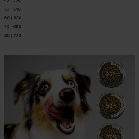
45 | 500
50 | 540
60 | 620
70 | 695
80 | 770