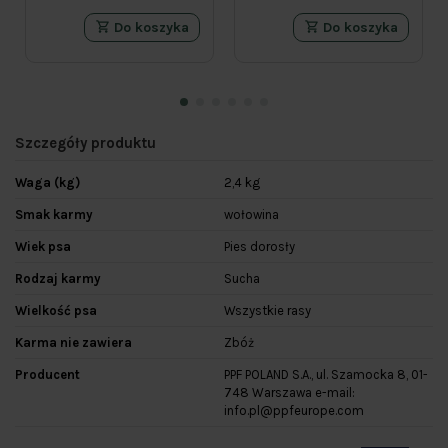
Do koszyka
Do koszyka
Szczegóły produktu
Waga (kg)
2,4 kg
Smak karmy
wołowina
Wiek psa
Pies dorosły
Rodzaj karmy
Sucha
Wielkość psa
Wszystkie rasy
Karma nie zawiera
Zbóż
Producent
PPF POLAND S.A., ul. Szamocka 8, 01-
748 Warszawa e-mail:
info.pl@ppfeurope.com