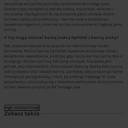
zaspokaja wszystkie potrzeby żywieniowe dorosłego psa.
Dostarczają kompletny zestaw białka, tłuszczów, witamin i
minerałów niezbędnych do zachowania pełni zdrowia. Wybór
formatu zależy od preferencji – karma mokra dodatkowo
nawadnia organizm, a karma sucha może wspierać higienę jamy
ustnej.
✳️
Czy mogę mieszać karmę mokrą OptiVital z karmą suchą?
Tak, żywienie mieszane to popularny i wartościowy model
karmienia. Mokra karma OptiVital zapewnia doskonały smak i
dodatkowe nawodnienie, podczas gdy nasza karma sucha dba o
kondycję i dostarcza inną teksturę chrupek. Kluczowe jest
jednak, aby odpowiednio zbilansować dzienną dawkę kaloryczną.
Jeśli podajesz oba rodzaje karmy, pamiętaj, aby proporcjonalnie
zmniejszyć porcję każdej z nich, by uniknąć nadwagi. W razie
wątpliwości, skonsultuj się z lekarzem weterynarii, który pomoże
ustalić idealne proporcje dla Twojego psa.
High-contrast mode
Zobacz także