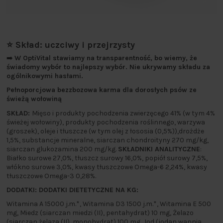
⭐ Skład: uczciwy i przejrzysty
➡️
W OptiVital stawiamy na transparentność, bo wiemy, że
świadomy wybór to najlepszy wybór. Nie ukrywamy składu za
ogólnikowymi hasłami.
Pełnoporcjowa bezzbozowa karma dla dorosłych psów
ze
świeżą wołowiną
SKŁAD:
Mięso i produkty pochodzenia zwierzęcego 41% (w tym 4%
świeżej wołowiny), produkty pochodzenia roślinnego, warzywa
(groszek), oleje i tłuszcze (w tym olej z łososia (0,5%)),drożdże
1,5%, substancje mineralne, siarczan chondroityny 270 mg/kg,
siarczan glukozamina 200 mg/kg.
SKŁADNIKI ANALITYCZNE
:
Białko surowe 27,0%, tłuszcz surowy 16,0%, popiół surowy 7,5%,
włókno surowe 3,0%, kwasy tłuszczowe Omega-6 2,24%, kwasy
tłuszczowe Omega-3 0,28%.
DODATKI: DODATKI DIETETYCZNE NA KG:
Witamina A 15000 j.m.*, Witamina D3 1500 j.m.*, Witamina E 500
mg, Miedz (siarczan miedzi (II), pentahydrat) 10 mg, Żelazo
(siarczan żelaza (II), monohydrat) 100 mg, Jod (jodan wapnia,