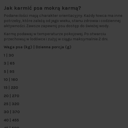
Jak karmić psa mokrą karmą?
Podane ilości mają charakter orientacyjny. Każdy łowca ma inne
potrzeby, które zależą od jego wieku, stanu zdrowia i codziennej
aktywności. Zawsze zapewnij psu dostęp do świeżej wody.
Karmę podawaj w temperaturze pokojowej. Po otwarciu
przechowuj w lodówce i zużyj w ciągu maksymalnie 2 dni.
Waga psa (kg) | Dzienna porcja (g)
1 | 30
3 | 65
5 | 95
10 | 160
15 | 220
20 | 270
25 | 320
30 | 370
40 | 455