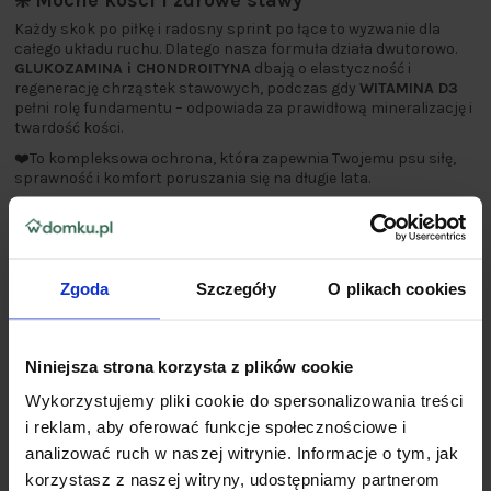
❇️ Mocne kości i zdrowe stawy
Każdy skok po piłkę i radosny sprint po łące to wyzwanie dla
całego układu ruchu. Dlatego nasza formuła działa dwutorowo.
GLUKOZAMINA i CHONDROITYNA
dbają o elastyczność i
regenerację chrząstek stawowych, podczas gdy
WITAMINA D3
pełni rolę fundamentu – odpowiada za prawidłową mineralizację i
twardość kości.
❤️To kompleksowa ochrona, która zapewnia Twojemu psu siłę,
sprawność i komfort poruszania się na długie lata.
Zgoda
Szczegóły
O plikach cookies
Niniejsza strona korzysta z plików cookie
Wykorzystujemy pliki cookie do spersonalizowania treści
i reklam, aby oferować funkcje społecznościowe i
analizować ruch w naszej witrynie. Informacje o tym, jak
korzystasz z naszej witryny, udostępniamy partnerom