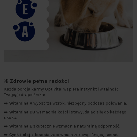
❇️ Zdrowie pełne radości
Każda porcja karmy OptiVital wspiera instynkt i witalność
Twojego drapieżnika:
➡️
Witamina A
wyostrza wzrok, niezbędny podczas polowania.
➡️
Witamina D3
wzmacnia kości i stawy, dając siłę do każdego
skoku.
➡️
Witamina E
skutecznie wzmacnia naturalną odporność.
➡️
Cynk i olej z łososia
zapewniają zdrową, lśniącą sierść.