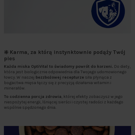
❇️ Karma, za którą instynktownie podąży Twój
pies
Każda miska OptiVital to świadomy powrót do korzeni.
Do diety,
która jest biologicznie odpowiednia dla Twojego udomowionego
łowcy. W naszej
bezzbożowej recepturze
siła płynąca z
bogactwa mięsa łączy się z precyzją działania witamin i
minerałów.
To codzienna porcja zdrowia
, której efekty zobaczysz w jego
niespożytej energii, lśniącej sierści i czystej radości z każdego
wspólnie spędzonego dnia.