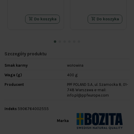
Do koszyka
Do koszyka
Szczegóły produktu
Smak karmy
wołowina
Waga (g)
400 g
Producent
PPF POLAND S.A., ul. Szamocka 8, 01-
748 Warszawa e-mail:
info.pl@ppfeurope.com
Indeks
5906764002555
Marka