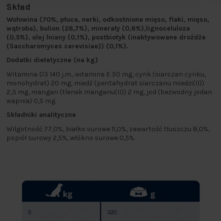
Skład
Wołowina (70%, płuca, nerki, odkostnione mięso, flaki, mięso,
wątroba), bulion (28,7%), minerały (0,6%),lignoceluloza
(0,5%), olej lniany (0,1%), postbiotyk (inaktywowane drożdże
(Saccharomyces cerevisiae)) (0,1%).
Dodatki dietetyczne (na kg)
Witamina D3 140 j.m., witamina E 30 mg, cynk (siarczan cynku,
monohydrat) 20 mg, miedź (pentahydrat siarczanu miedzi(II))
2,3 mg, mangan (tlenek manganu(II)) 2 mg, jod (bezwodny jodan
wapnia) 0,5 mg.
Składniki analityczne
Wilgotność 77,0%, białko surowe 11,0%, zawartość tłuszczu 8,0%,
popiół surowy 2,5%, włókno surowe 0,5%.