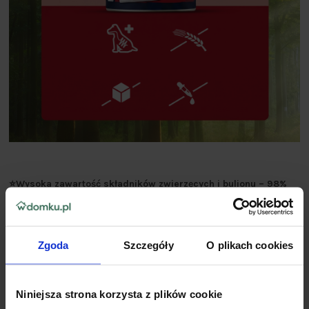
⭐Wysoka zawartość składników zwierzęcych i bulionu – 98%
Receptura bez zbóż
Bez dodatku cukru
Bez barwników
Zgoda
Szczegóły
O plikach cookies
Z postbiotykami
Niniejsza strona korzysta z plików cookie