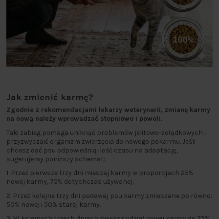
Jak zmienić karmę?
Zgodnie z rekomendacjami lekarzy weterynarii, zmianę karmy
na nową należy wprowadzać stopniowo i powoli.
Taki zabieg pomaga uniknąć problemów jelitowo-żołądkowych i
przyzwyczaić organizm zwierzęcia do nowego pokarmu. Jeśli
chcesz dać psu odpowiednią ilość czasu na adaptację,
sugerujemy poniższy schemat:
1. Przez pierwsze trzy dni mieszaj karmy w proporcjach 25%
nowej karmy, 75% dotychczas używanej.
2. Przez kolejne trzy dni podawaj psu karmy zmieszane po równo:
50% nowej i 50% starej karmy.
3. W kolejnych trzech dniach zwiększ udział nowej karmy do 75%.