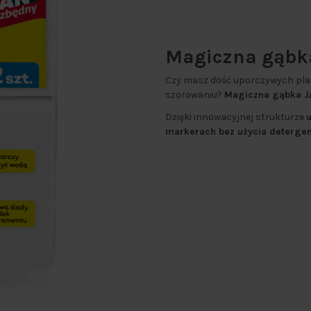
Magiczna gąbka
Czy masz dość uporczywych plam
szorowaniu?
Magiczna gąbka J
Dzięki innowacyjnej strukturze
markerach bez użycia deterge