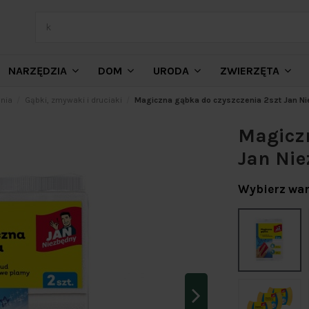
NARZĘDZIA
DOM
URODA
ZWIERZĘTA
nia
Gąbki, zmywaki i druciaki
Magiczna gąbka do czyszczenia 2szt Jan N
Magiczn
Jan Ni
Wybierz war