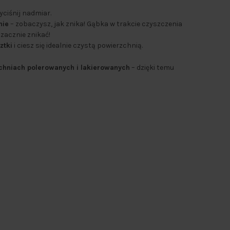
yciśnij nadmiar.
nie
– zobaczysz, jak znika! Gąbka w trakcie czyszczenia
 zacznie znikać!
ztki
i ciesz się idealnie czystą powierzchnią.
zchniach polerowanych i lakierowanych
– dzięki temu