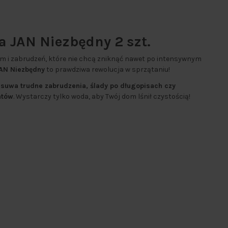
 JAN Niezbędny 2 szt.
 i zabrudzeń, które nie chcą zniknąć nawet po intensywnym
AN Niezbędny
to prawdziwa rewolucja w sprzątaniu!
usuwa trudne zabrudzenia, ślady po długopisach czy
ntów
. Wystarczy tylko woda, aby Twój dom lśnił czystością!