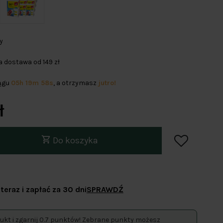
y
dostawa od 149 zł
iągu
05h 19m 58s
, a otrzymasz
jutro!
ł
Do koszyka
teraz i zapłać za 30 dni
SPRAWDŹ
ukt i zgarnij 0.7 punktów! Zebrane punkty możesz