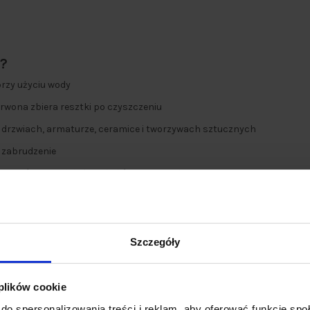
?
rzy użyciu wody
erwona zbiera resztki po czyszczeniu
 drzwiach, armaturze, ceramice i tworzywach sztucznych
 zabrudzenie
ergentów to mniej chemikaliów w Twoim domu
ywa się stopniowo w miarę czyszczenia
 w całym domu
Szczegóły
 plików cookie
do spersonalizowania treści i reklam, aby oferować funkcje sp