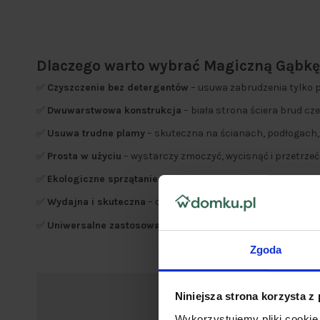
Dlaczego warto wybrać Magiczną Gąbkę
✅
Czyszczenie bez detergentów
– usuwa zabrudzenia tylko p
✅
Dwuwarstwowa konstrukcja
– biała strona ściera brud cz
✅
Usuwa trudne plamy
– skuteczna na ścianach, podłogach,
✅
Prosta w użyciu
– wystarczy zmoczyć, wycisnąć i przetrzeć
✅
Ekologiczne sprzątanie
– brak konieczności używania det
✅
Wydajna i skuteczna
– działa jak gumka do ścierania, zuż
✅
Uniwersalne zastosowanie
– idealna do wielu powierzchni
Zgoda
Niniejsza strona korzysta z
Wykorzystujemy pliki cookie 