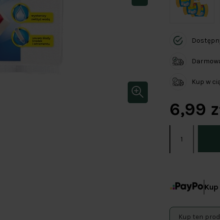
Dostępn
Darmowa 
Kup w c
6,99 z
Kup 
Kup ten prod