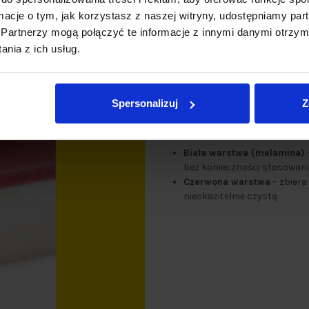
ormacje o tym, jak korzystasz z naszej witryny, udostępniamy p
Partnerzy mogą połączyć te informacje z innymi danymi otrzym
nia z ich usług.
Spersonalizuj
Z
✨ Podwójna skuteczn
efektu
Biała warstwa (melamina)
bez konieczności stosowani
Czerwona warstwa
– zbiera
nieskazitelnie czystą.