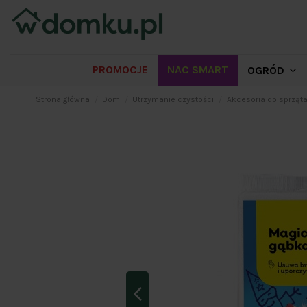
PROMOCJE
NAC SMART
OGRÓD
Strona główna
Dom
Utrzymanie czystości
Akcesoria do sprząta