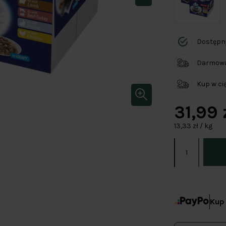
Dostępn
Darmowa 
Kup w c
31,99 
13,33 zł / kg
Kup 