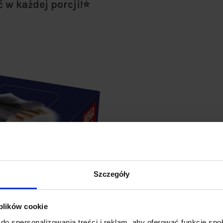
 w każdej porcji!⭐
⭐ Mrrau... Co za zest
Dwa Mega Boxy Prevital, a w nich
Szczegóły
✅
Wołowina i indykiem w sosi
✅
Jagnięcinąa w sosie 100g
- 6
 plików cookie
✅
Kurczak w sosie 100g
- 6 sas
do spersonalizowania treści i reklam, aby oferować funkcje sp