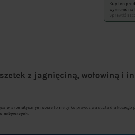
Kup ten prod
wymienić na 
Sprawdź szcz
zetek z jagnięciną, wołowiną i in
ęsa w aromatycznym sosie
to nie tylko prawdziwa uczta dla kociego p
ów odżywczych.