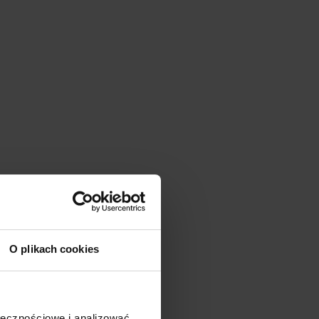
aw! ⭐
:
O plikach cookies
e 100g
- 6 saszetek (łącznie 600g)
 saszetek (łącznie 600g)
zetek (łącznie 600g)
ołecznościowe i analizować