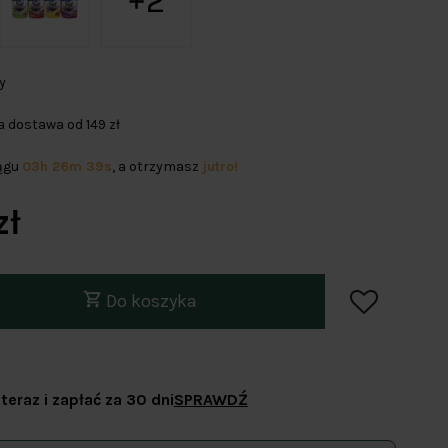
2
y
dostawa od 149 zł
iągu
03h 26m 39s
, a otrzymasz
jutro!
zł
Do koszyka
teraz i zapłać za 30 dni
SPRAWDŹ