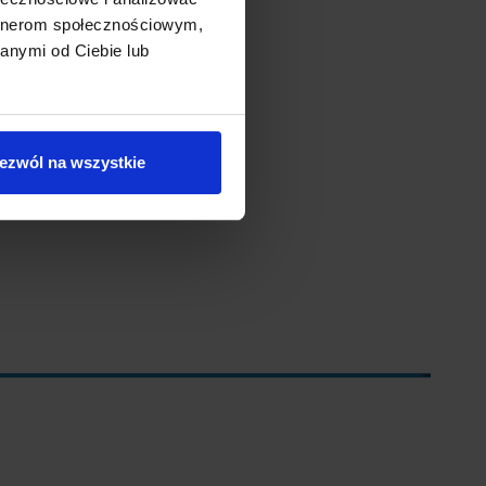
tek (łącznie 600g)
artnerom społecznościowym,
anymi od Ciebie lub
ezwól na wszystkie