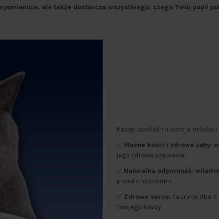
wyśmienicie, ale także dostarcza wszystkiego, czego Twój pupil po
Każdy posiłek to porcja miłości 
✅
Mocne kości i zdrowe zęby:
w
jego zdrowe uzębienie.
✅
Naturalna odporność: witami
przed chorobami.
✅
Zdrowe serce:
tauryna dba o 
Twojego łowcy.