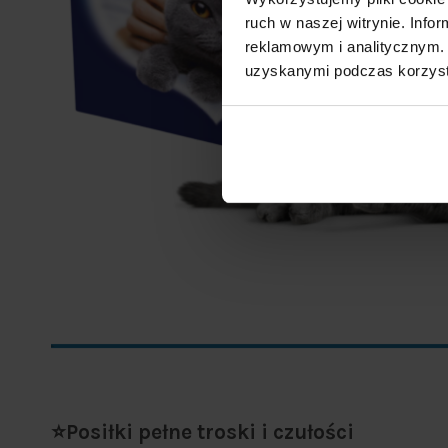
ruch w naszej witrynie. Inf
reklamowym i analitycznym. 
uzyskanymi podczas korzysta
⭐Posiłki pełne troski i czułości