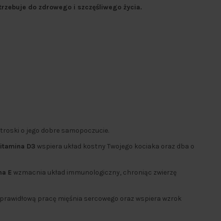
trzebuje do zdrowego i szczęśliwego życia.
i troski o jego dobre samopoczucie.
itamina D3
wspiera układ kostny Twojego kociaka oraz dba o
na E
wzmacnia układ immunologiczny, chroniąc zwierzę
prawidłową pracę mięśnia sercowego oraz wspiera wzrok