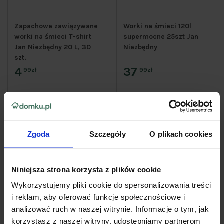
Zapachowe zawiązywane
Worki na śmieci 120l
worki na śmieci T-shirt
supermocne 25szt Jan
Jan Niezbędny 20 L, 30
Niezbędny
szt.
4
37
99zł
99zł
Do koszyka
Do koszyka
Zgoda
Szczegóły
O plikach cookies
Niniejsza strona korzysta z plików cookie
Wykorzystujemy pliki cookie do spersonalizowania treści
i reklam, aby oferować funkcje społecznościowe i
analizować ruch w naszej witrynie. Informacje o tym, jak
korzystasz z naszej witryny, udostępniamy partnerom