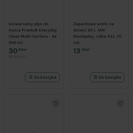
Uniwersalny płyn do
Zapachowe worki na
mycia Pronto® Everyday
śmieci 20 L JAN
Clean Multi-Surface - 2x
Niezbędny, rolka XXL 70
500 ml
szt.
30
13
99zł
99zł
30,99 zł / l
Do koszyka
Do koszyka