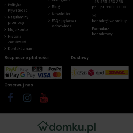
+48 455 450 259
Polityka
Blog
pn. - pt. 9:00 - 17:00
Producenci
Prywatności
Newsletter
Regulaminy
FAQ - pytania i
kontakt@wdomku.pl
promocji
odpowiedzi
Formularz
Moje konto
kontaktowy
Promocje
25
Historia
zamówień
W magazynie
495
Kontakt z nami
Bezpieczne płatności
Dostawy
Obserwuj nas