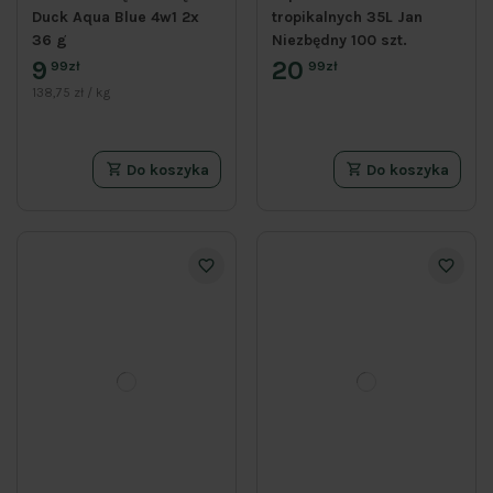
Duck Aqua Blue 4w1 2x
tropikalnych 35L Jan
36 g
Niezbędny 100 szt.
9
20
99zł
99zł
138,75 zł / kg
Do koszyka
Do koszyka