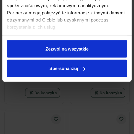
społecznościowym, reklamowym i analitycznym.
Partnerzy mogą połączyć te informacje z innymi danymi
otrzymanymi od Ciebie lub uzyskanymi podczas
korzystania z ich usług.
Czyszczące paski żelowe
Worki z taśmą na śmieci
do toalety o zapachu
35l 15szt 3 rolki Jan
Zezwól na wszystkie
leśnym Duck Fresh Stick
Niezbędny Magnum
3x9 g
5.0
(1)
5
24
99zł
29zł
Spersonalizuj
221,85 zł / kg
Do koszyka
Do koszyka