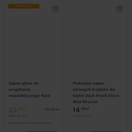
PROMOCJA
Zapas płynu do
Podwójny zapas
urządzenia
żelowych krążków do
owadobójczego Raid
toalet Duck Fresh Discs
Mint Mission
23
14
39zł
99zł
25,99 zł
866,30 zł / l
208,19 zł / l
Cena z ostatnich 30 dni:
25,99 zł