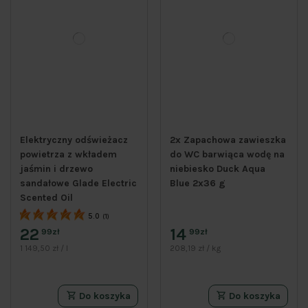
Elektryczny odświeżacz
2x Zapachowa zawieszka
powietrza z wkładem
do WC barwiąca wodę na
jaśmin i drzewo
niebiesko Duck Aqua
sandałowe Glade Electric
Blue 2x36 g
Scented Oil
5.0
(1)
22
14
99zł
99zł
1 149,50 zł / l
208,19 zł / kg
Do koszyka
Do koszyka