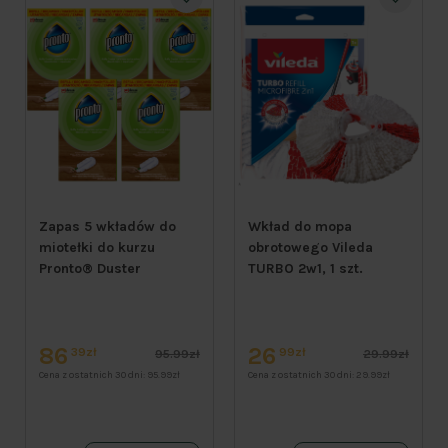
Zapas 5 wkładów do
Wkład do mopa
miotełki do kurzu
obrotowego Vileda
Pronto® Duster
TURBO 2w1, 1 szt.
86
26
39zł
99zł
95.99zł
29.99zł
Cena z ostatnich 30 dni:
95.99zł
Cena z ostatnich 30 dni:
29.99zł