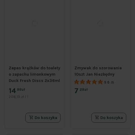
Zapas krążków do toalety
Zmywak do szorowania
o zapachu limonkowym
10szt Jan Niezbędny
Duck Fresh Discs 2x36ml
5.0
(1)
14
7
99zł
29zł
208,19 zł / l
Do koszyka
Do koszyka