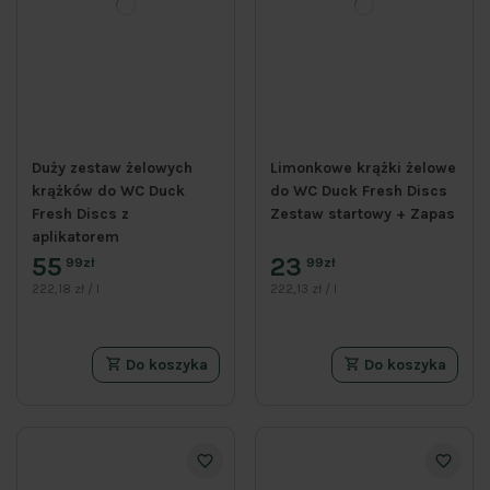
Duży zestaw żelowych
Limonkowe krążki żelowe
krążków do WC Duck
do WC Duck Fresh Discs
Fresh Discs z
Zestaw startowy + Zapas
aplikatorem
55
23
99zł
99zł
222,18 zł / l
222,13 zł / l
Do koszyka
Do koszyka