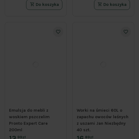
Do koszyka
Do koszyka
Emulsja do mebli z
Worki na śmieci 60L o
woskiem pszczelim
zapachu owoców leśnych
Pronto Expert Care
z uszami Jan Niezbędny
200ml
40 szt.
13
16
99zł
89zł