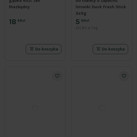
gąbka 6szt Jan
do toalety o zapachu
Niezbędny
limonki Duck Fresh Stick
3x9g
18
5
49zł
99zł
221,85 zł / kg
Do koszyka
Do koszyka