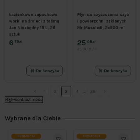
Łazienkowe zapachowe
Płyn do czyszczenia szyb
worki na śmieci z taśmą
i powierzchni szklanych
Jan Niezbędny 15 L, 26
Mr Muscle®, 2x500 ml
sztuk
6
25
79zł
98zł
25,98 zł / l
Do koszyka
Do koszyka
1
2
3
4
…
28
High-contrast mode
Wybrane dla Ciebie
PROMOCJA
PROMOCJA