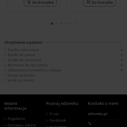
Do koszyka
Do koszyka
Utrzymanie czystości
Środki czyszczące
Kategorie
Środki do prania
Środki do zmywania
+
Akcesoria do sprzątania
121
Akcesoria do sprzątania
Kosze na śmieci
1
Odświeżacze powietrza i świece
+
Odświeżacze powietrza i świece
164
Kosze na śmieci
+
Worki na śmieci
Środki czyszczące
122
+
Środki do prania
64
+
Środki do zmywania
37
Worki na śmieci
150
Ważne
Poznaj wDomku
Kontakt z nami
informacje
Cena
O nas
wDomku.pl
Regulamin
Facebook
zł
zł
Dostawa i Zwroty
Instagram