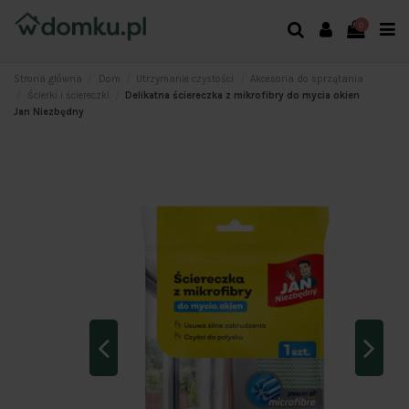
0
Strona główna
Dom
Utrzymanie czystości
Akcesoria do sprzątania
Ścierki i ściereczki
Delikatna ściereczka z mikrofibry do mycia okien
Jan Niezbędny