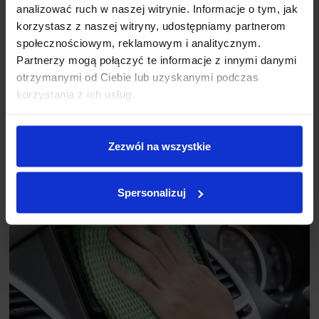
analizować ruch w naszej witrynie. Informacje o tym, jak
Dzięki tej Ściereczce szybko i bez wysiłku
umyjesz okna i
korzystasz z naszej witryny, udostępniamy partnerom
framugi okienne
, nadając oknom połysk –
bez smug i zacieków
.
Jest niezwykle delikatna, a jednocześnie bardzo skuteczna.
społecznościowym, reklamowym i analitycznym.
Partnerzy mogą połączyć te informacje z innymi danymi
Ściereczka jest wielokrotnego użytku.
otrzymanymi od Ciebie lub uzyskanymi podczas
korzystania z ich usług.
Zezwól na wszystkie
Spersonalizuj