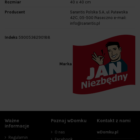
Rozmiar
40 x 40 cm
Producent
Sarantis Polska S.A., ul. Puławska
42C, 05-500 Piaseczno e-mail:
info@sarantis.pl
Indeks
5900536290188
Marka
Ważne
Poznaj wDomku
Kontakt z nami
informacje
O nas
wDomku.pl
Regulamin
Facebook