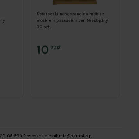
Ściereczki nasączane do mebli z
Un
dny
woskiem pszczelim Jan Niezbędny
do
30 szt.
Ni
10
99zł
 42C, 05-500 Piaseczno e-mail:
info@sarantis.pl