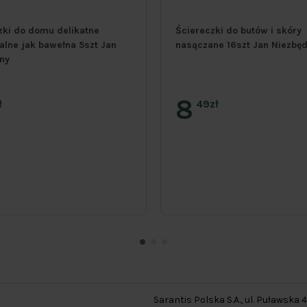
zki do domu delikatne
Ściereczki do butów i skóry
alne jak bawełna 5szt Jan
nasączane 16szt Jan Niezbę
ny
8
ł
49zł
Sarantis Polska S.A., ul. Puławska