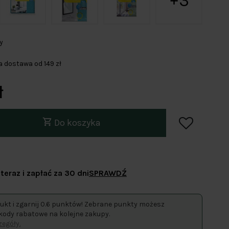
3
y
dostawa od 149 zł
ł
Do koszyka
teraz i zapłać za 30 dni
SPRAWDŹ
ukt i zgarnij 0.6 punktów! Zebrane punkty możesz
kody rabatowe na kolejne zakupy.
egóły.