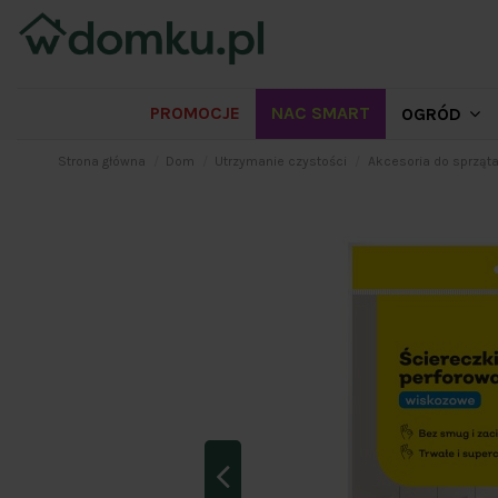
PROMOCJE
NAC SMART
OGRÓD
Strona główna
Dom
Utrzymanie czystości
Akcesoria do sprząta