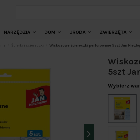
NARZĘDZIA
DOM
URODA
ZWIERZĘTA
nia
Ścierki i ściereczki
Wiskozowe ściereczki perforowane 5szt Jan Niezb
Wiskozo
5szt Ja
Wybierz war