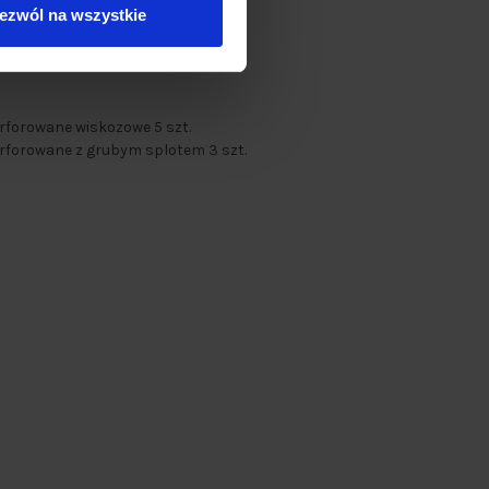
ją na sucho,
ezwól na wszystkie
powierzchni,
, mebli, stołów, glazury.
rforowane wiskozowe 5 szt.
erforowane z grubym splotem 3 szt.