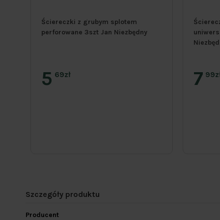
 do
Ściereczki z grubym splotem
Ścierec
perforowane 3szt Jan Niezbędny
uniwers
Niezbęd
5
7
69zł
99z
Szczegóły produktu
Producent