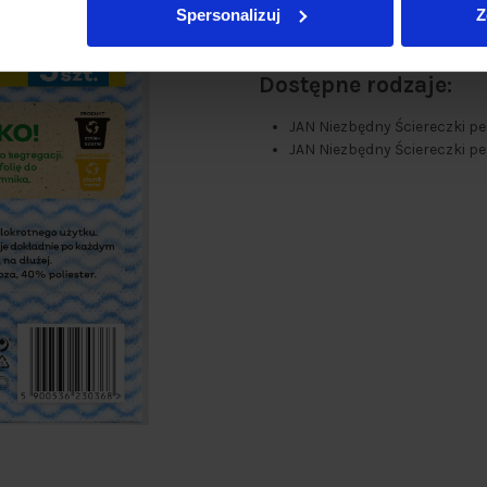
czyszczą na mokro, wyciera
Spersonalizuj
Z
do czyszczenia wszystkich 
do wycierania blatów, zlewów
Dostępne rodzaje:
JAN Niezbędny Ściereczki pe
JAN Niezbędny Ściereczki p