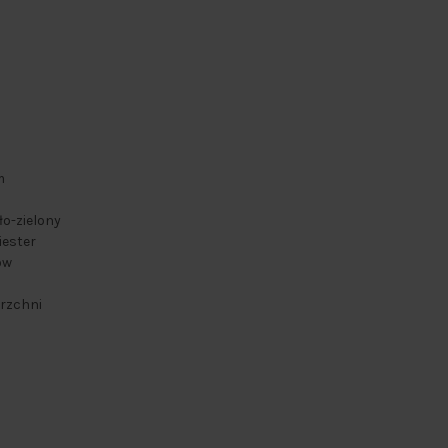
m
ało-zielony
iester
ów
erzchni