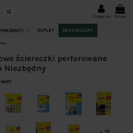
Zaloguj się
Koszyk
OUTLET
BESTSELLERY
PREZENTY
ędny
we ściereczki perforowane
n Niezbędny
iant: