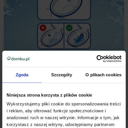
SPOSÓB UŻYCIA:
Zgoda
Szczegóły
O plikach cookies
Przed użyciem upewnij się, że toaleta jest czysta.
Umieść aplikator krążka żelowego tak, aby przycisk znalazł
Niniejsza strona korzysta z plików cookie
się w pierwszym otworze. Zdejmij korek i zachowaj go.
Przystaw aplikator krążka żelowego otwartą stroną do
Wykorzystujemy pliki cookie do spersonalizowania treści
wewnętrznej strony muszli toaletowej w miejscu, gdzie
i reklam, aby oferować funkcje społecznościowe i
przepływ wody uaktywni krążek.
Przyciskając uchwyt z aplikatorem do wnętrza muszli,
analizować ruch w naszej witrynie. Informacje o tym, jak
wciśnij przycisk uwalniający krążek żelowy. Przycisk
korzystasz z naszej witryny, udostępniamy partnerom
powinien przemieścić się do następnego otworu. Wyjmij