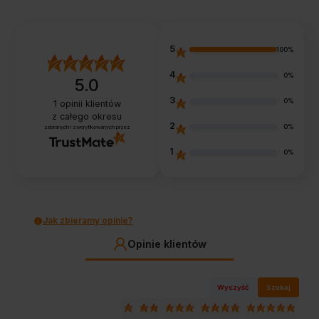
5
100%
4
0%
5.0
3
0%
1
opinii klientów
z całego okresu
2
0%
zebranych i zweryfikowanych przez
1
0%
Jak zbieramy opinie?
Opinie klientów
Wyczyść
Szukaj