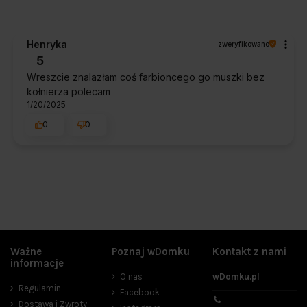
Henryka
zweryfikowano
5
Wreszcie znalazłam coś farbioncego go muszki bez
kołnierza polecam
1/20/2025
0
0
Ważne
Poznaj wDomku
Kontakt z nami
informacje
O nas
wDomku.pl
Regulamin
Facebook
Dostawa i Zwroty