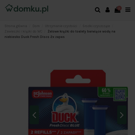
0
Strona główna
Dom
Utrzymanie czystości
Środki czyszczące
Zawieszki i krążki do WC
Żelowe krążki do toalety barwiące wodę na
niebiesko Duck Fresh Discs 2x zapas