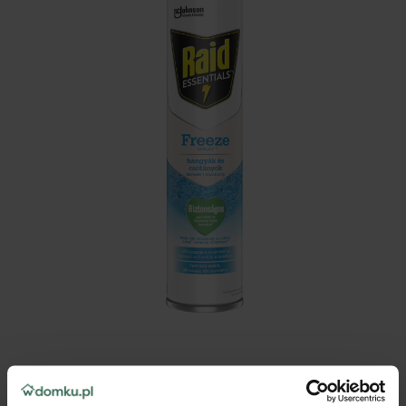
Zamraża owady w ciągu kilku sekund
Zamraża insekty w ciągu kilku sekund, dzięki czemu można je