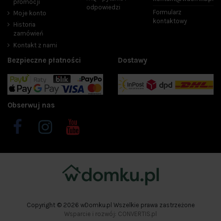
promocji
odpowiedzi
Formularz
Moje konto
kontaktowy
Historia
zamówień
Kontakt z nami
Bezpieczne płatności
Dostawy
Obserwuj nas
Copyright © 2026 wDomku.pl Wszelkie prawa zastrzeżone
Wsparcie i rozwój: CONVERTIS.pl