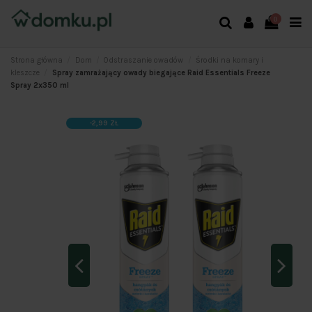
0
Strona główna
Dom
Odstraszanie owadów
Środki na komary i
kleszcze
Spray zamrażający owady biegające Raid Essentials Freeze
Spray 2x350 ml
-2,99 ZŁ