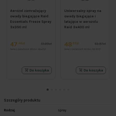
Aerozol zamrażający
Uniwersalny spray na
owady biegające Raid
owady biegające i
Essentials Freeze Spray
latające w aerozolu
3x350 ml
Raid 3x400 ml
47
48
49zł
57zł
51.99zł
53.97zł
Cena z ostatnich 30 dni:
40.47zł
Cena z ostatnich 30 dni:
53.97zł
Do koszyka
Do koszyka
Szczegóły produktu
Rodzaj
spray