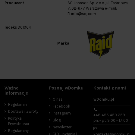
Producent
SC Johnson Sp. z o.o., ul. Taśmowa
7, 02-677 Warszawa e-mail:
PLinfo@scj.com
Indeks
D01964
Marka
Ważne
Poznaj wDomku
Kontakt z nami
informacje
O nas
wDomku.pl
Regulamin
Facebook
Dostawa i Zwroty
Instagram
+48 455 450 259
Polityka
Blog
pn. - pt. 9:00 - 17:00
Prywatności
Newsletter
Regulaminy
FAQ - pytania i
kontakt@wdomku.pl