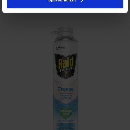
produkt może tylko chwilowo ogłuszyć owada (często owad ginie
natychmiast).