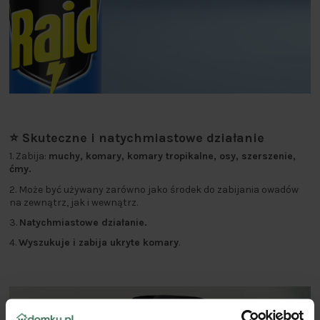
⭐ Skuteczne i natychmiastowe działanie
1. Zabija:
muchy, komary, komary tropikalne, osy, szerszenie,
ćmy.
2. Może być używany zarówno jako środek do zabijania owadów
na zewnątrz, jak i wewnątrz.
3.
Natychmiastowe działanie.
4.
Wyszukuje i zabija ukryte komary
.