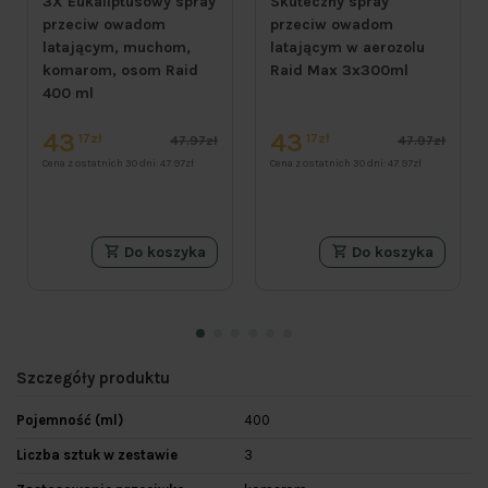
3X Eukaliptusowy spray
Skuteczny spray
przeciw owadom
przeciw owadom
latającym, muchom,
latającym w aerozolu
komarom, osom Raid
Raid Max 3x300ml
400 ml
43
43
17zł
17zł
47.97zł
47.97zł
Cena z ostatnich 30 dni:
47.97zł
Cena z ostatnich 30 dni:
47.97zł
Do koszyka
Do koszyka
Szczegóły produktu
Pojemność (ml)
400
Liczba sztuk w zestawie
3