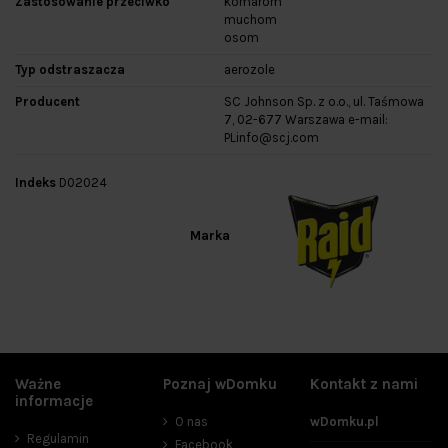
Zastosowanie przeciwko
komarom
muchom
osom
Typ odstraszacza
aerozole
Producent
SC Johnson Sp. z o.o., ul. Taśmowa
7, 02-677 Warszawa e-mail:
PLinfo@scj.com
Indeks
D02024
Marka
Ważne
Poznaj wDomku
Kontakt z nami
informacje
O nas
wDomku.pl
Regulamin
Facebook