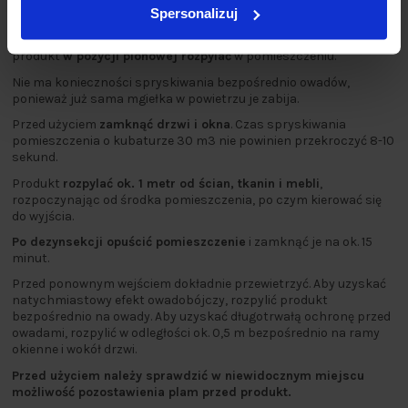
Spersonalizuj
Wstrząsnąć
przed użyciem.
Rozpylać z dala od twarzy, nacisnąć przycisk i trzymając
produkt
w pozycji pionowej rozpylać
w pomieszczeniu.
Nie ma konieczności spryskiwania bezpośrednio owadów,
ponieważ już sama mgiełka w powietrzu je zabija.
Przed użyciem
zamknąć drzwi i okna
. Czas spryskiwania
pomieszczenia o kubaturze 30 m3 nie powinien przekroczyć 8-10
sekund.
Produkt
rozpylać ok. 1 metr od ścian, tkanin i mebli
,
rozpoczynając od środka pomieszczenia, po czym kierować się
do wyjścia.
Po dezynsekcji opuścić pomieszczenie
i zamknąć je na ok. 15
minut.
Przed ponownym wejściem dokładnie przewietrzyć. Aby uzyskać
natychmiastowy efekt owadobójczy, rozpylić produkt
bezpośrednio na owady. Aby uzyskać długotrwałą ochronę przed
owadami, rozpylić w odległości ok. 0,5 m bezpośrednio na ramy
okienne i wokół drzwi.
Przed użyciem należy sprawdzić w niewidocznym miejscu
możliwość pozostawienia plam przed produkt.