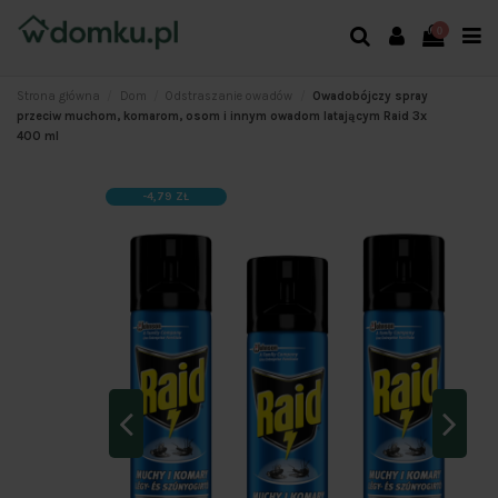
0
Strona główna
Dom
Odstraszanie owadów
Owadobójczy spray
przeciw muchom, komarom, osom i innym owadom latającym Raid 3x
400 ml
-4,79 ZŁ