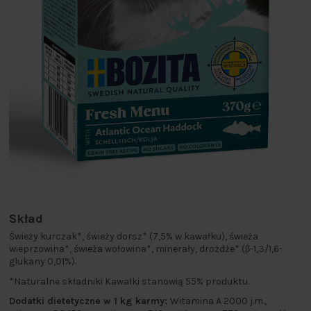
Skład
Świeży kurczak*, świeży dorsz* (7,5% w kawałku), świeża
wieprzowina*, świeża wołowina*, minerały, drożdże* (β-1,3/1,6-
glukany 0,01%).
*Naturalne składniki Kawałki stanowią 55% produktu.
Dodatki dietetyczne w 1 kg karmy:
Witamina A 2000 j.m.,