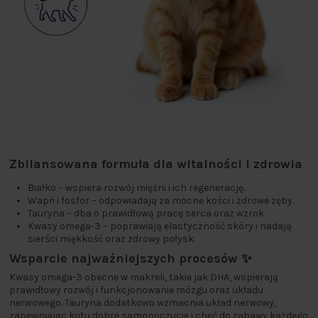
Zbilansowana formuła dla witalności i zdrowia
Białko – wspiera rozwój mięśni i ich regenerację.
Wapń i fosfor – odpowiadają za mocne kości i zdrowe zęby.
Tauryna – dba o prawidłową pracę serca oraz wzrok.
Kwasy omega-3 – poprawiają elastyczność skóry i nadają
sierści miękkość oraz zdrowy połysk.
Wsparcie najważniejszych procesów ✨
Kwasy omega-3 obecne w makreli, takie jak DHA, wspierają
prawidłowy rozwój i funkcjonowanie mózgu oraz układu
nerwowego. Tauryna dodatkowo wzmacnia układ nerwowy,
zapewniając kotu dobre samopoczucie i chęć do zabawy każdego