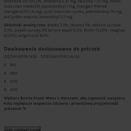
witamina D3 150 j.m., witamina E 12 mg, tauryna 770 mg, miedź
(siarczan miedzi(II) pięciowodny) 1 mg, mangan (tlenek
manganu(II)) 1,4 mg, cynk (siarczan cynku, jednowodny) 14 mg,
jod (jodan wapnia, bezwodny) 0,1 mg.
Składniki analityczne:
Białko 7,5%, tłuszcz 5%, włókno surowe
0,5%, popiół surowy 2% (w tym wapń 0,3%, fosfor 0,25% i magnez
0,02%), wilgotność 83%.
Dawkowanie dostosowane do potrzeb
CIĘŻAR KOTA (KG) DZIENNA PORCJA (G)
2 180
4 280
6 370
8 450
Wybierz Bozita Fresh Menu z dorszem, aby zapewnić swojemu
kotu najlepsze wsparcie zdrowia i prawdziwą przyjemność
jedzenia! ✨
High-contrast mode