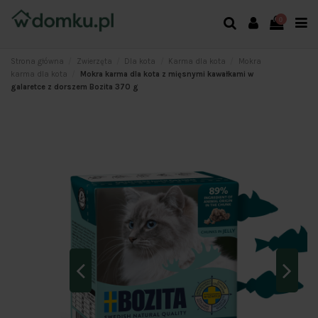
0
Strona główna
Zwierzęta
Dla kota
Karma dla kota
Mokra
karma dla kota
Mokra karma dla kota z mięsnymi kawałkami w
galaretce z dorszem Bozita 370 g