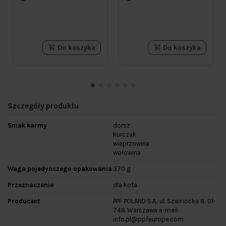
Do koszyka
Do koszyka
Szczegóły produktu
Smak karmy
dorsz
kurczak
wieprzowina
wołowina
Waga pojedynczego opakowania
370 g
Przeznaczenie
dla kota
Producent
PPF POLAND S.A., ul. Szamocka 8, 01-
748 Warszawa e-mail:
info.pl@ppfeurope.com