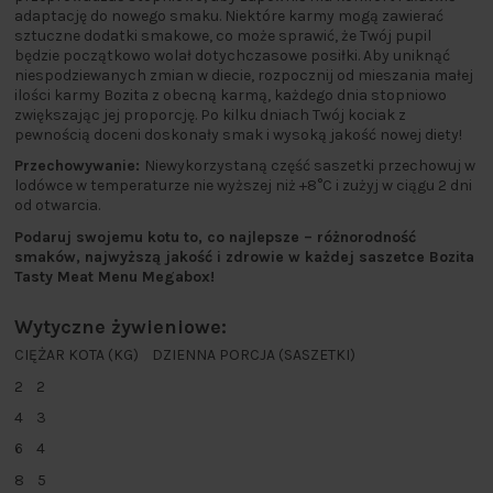
adaptację do nowego smaku. Niektóre karmy mogą zawierać
sztuczne dodatki smakowe, co może sprawić, że Twój pupil
będzie początkowo wolał dotychczasowe posiłki. Aby uniknąć
niespodziewanych zmian w diecie, rozpocznij od mieszania małej
ilości karmy Bozita z obecną karmą, każdego dnia stopniowo
zwiększając jej proporcję. Po kilku dniach Twój kociak z
pewnością doceni doskonały smak i wysoką jakość nowej diety!
Przechowywanie:
Niewykorzystaną część saszetki przechowuj w
lodówce w temperaturze nie wyższej niż +8°C i zużyj w ciągu 2 dni
od otwarcia.
Podaruj swojemu kotu to, co najlepsze – różnorodność
smaków, najwyższą jakość i zdrowie w każdej saszetce Bozita
Tasty Meat Menu Megabox!
Wytyczne żywieniowe:
CIĘŻAR KOTA (KG) DZIENNA PORCJA (SASZETKI)
2 2
4 3
6 4
8 5