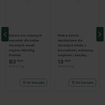
Karma mix mięsnych
Mokra karma
saszetek dla kotów
bezzbożowa dla
dorosłych smaki
dorosłych kotów z
mięsne 48x100g
kurczakiem, wołowiną,
PreVital
indykiem i kaczką...
83
13
99zł
49zł
17,50 zł / kg
39,68 zł / kg
Do koszyka
Do koszyka