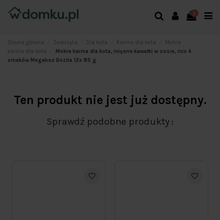
0
Strona główna
Zwierzęta
Dla kota
Karma dla kota
Mokra
karma dla kota
Mokra karma dla kota, mięsne kawałki w sosie, mix 4
smaków Megabox Bozita 12x 85 g
Ten produkt nie jest już dostępny.
Sprawdź podobne produkty