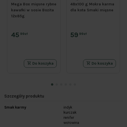
Mega Box mięsne rybne
48x100 g Mokra karma
kawałki w sosie Bozita
dla kota Smaki mięsne
12x85g
45
59
99zł
99zł
Do koszyka
Do koszyka
Szczegóły produktu
Smak karmy
indyk
kurczak
renifer
wołowina