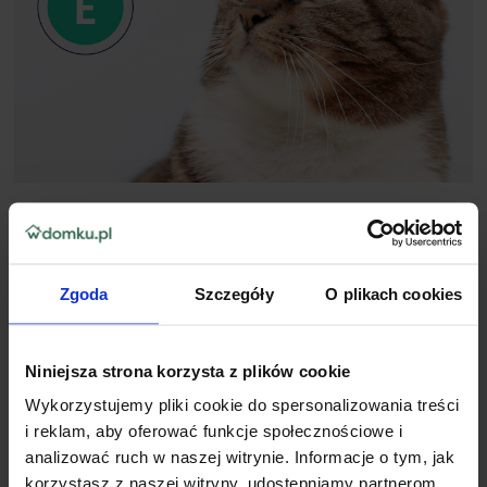
Zalety Bozita Tasty Meat Menu Megabox:
Receptura bez zbóż
– idealna dla wszystkich kotów, a
Zgoda
Szczegóły
O plikach cookies
szczególnie dla tych z wrażliwym układem trawiennym,
które gorzej radzą sobie ze zbożami w diecie
FOS (włókno prebiotyczne)
– wspiera zdrową florę
bakteryjną jelit i pomaga utrzymać układ trawienny w
Niniejsza strona korzysta z plików cookie
doskonałej kondycji.
Wykorzystujemy pliki cookie do spersonalizowania treści
Zrównoważony skład minerałów
– optymalna ilość wapnia,
fosforu i magnezu wspiera zdrowie układu moczowego.
i reklam, aby oferować funkcje społecznościowe i
analizować ruch w naszej witrynie. Informacje o tym, jak
korzystasz z naszej witryny, udostępniamy partnerom