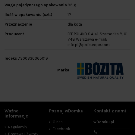
Waga pojedynczego opakowania
85 g
Ilość w opakowaniu (szt.)
12
Przeznaczenie
dla kota
Producent
PPF POLAND S.A., ul. Szamocka 8, 01-
748 Warszawa e-mail:
info.pl@ppfeurope.com
Indeks
7300330365019
Marka
Ważne
Poznaj wDomku
Kontakt z nami
informacje
O nas
wDomku.pl
Regulamin
Facebook
Dostawa i Zwroty