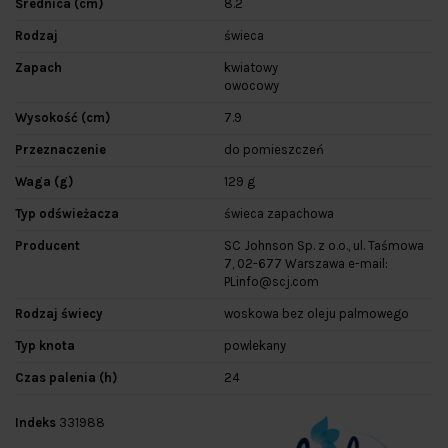
Średnica (cm)
8.2
Rodzaj
świeca
Zapach
kwiatowy
owocowy
Wysokość (cm)
7.9
Przeznaczenie
do pomieszczeń
Waga (g)
129 g
Typ odświeżacza
świeca zapachowa
Producent
SC Johnson Sp. z o.o., ul. Taśmowa
7, 02-677 Warszawa e-mail:
PLinfo@scj.com
Rodzaj świecy
woskowa bez oleju palmowego
Typ knota
powlekany
Czas palenia (h)
24
Indeks
331988