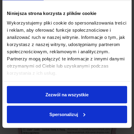
Świeca zapachowa Glade Luscious Cherry &
Niniejsza strona korzysta z plików cookie
Peony 129g
Wykorzystujemy pliki cookie do spersonalizowania treści
Glade Luscious Cherry & Peony
i reklam, aby oferować funkcje społecznościowe i
Otocz się romantyczną atmosferą
soczystej woni czerwonych
owoców
flirtujących z
odważną, kwiatową nutą
. Poczuj idealną
analizować ruch w naszej witrynie. Informacje o tym, jak
harmonię tworzoną przez relaksujący aromat
białego drewna i
korzystasz z naszej witryny, udostępniamy partnerom
kremowego piżma.
społecznościowym, reklamowym i analitycznym.
Przedstawiamy nasze najnowsze świece zapachowe Glade.
Partnerzy mogą połączyć te informacje z innymi danymi
Poczuj pozytywną energię w twoim pomieszczeniu dzięki
otrzymanymi od Ciebie lub uzyskanymi podczas
świeżym, oryginalnym zapachom
, który zostały zaprojektowane
tak, aby łaskotać Twoją zabawną stronę i
zwalczać
korzystania z ich usług.
nieprzyjemne zapachy
.
Zezwól na wszystkie
Spersonalizuj