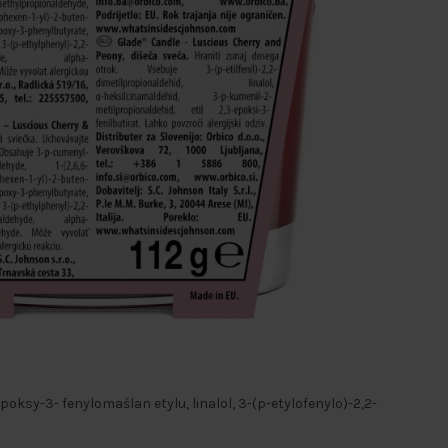
oksy-3- fenylomaślan etylu, linalol, 3-(p-etylofenylo)-2,2-