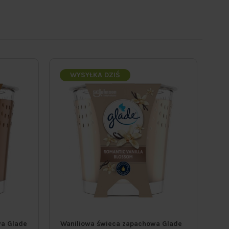
WYSYŁKA DZIŚ
a Glade
Waniliowa świeca zapachowa Glade
Ró