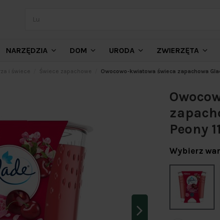
NARZĘDZIA
DOM
URODA
ZWIERZĘTA
za i świece
Świece zapachowe
Owocowo-kwiatowa świeca zapachowa Glade
Owocow
zapacho
Peony 1
Wybierz war