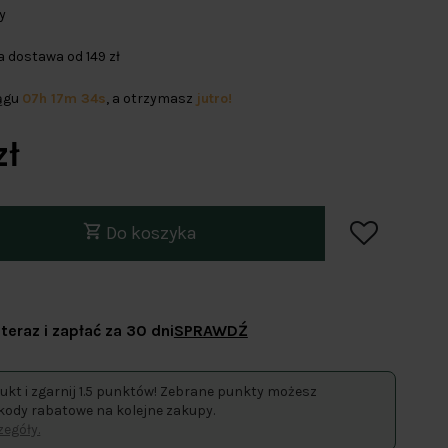
y
dostawa od 149 zł
iągu
07h 17m 34s
, a otrzymasz
jutro!
zł
Do koszyka
teraz i zapłać za 30 dni
SPRAWDŹ
ukt i zgarnij 1.5 punktów! Zebrane punkty możesz
kody rabatowe na kolejne zakupy.
egóły.