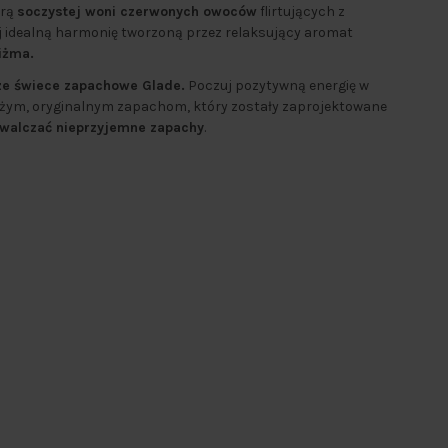
erą
soczystej woni czerwonych owoców
flirtujących z
uj idealną harmonię tworzoną przez relaksujący aromat
iżma.
e świece zapachowe Glade.
Poczuj pozytywną energię w
eżym, oryginalnym zapachom, który zostały zaprojektowane
zwalczać nieprzyjemne zapachy
.