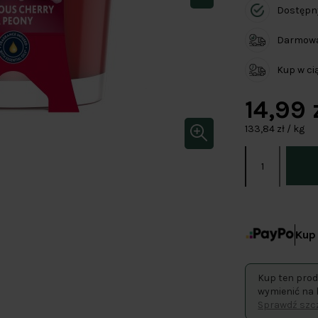
Dostępn
Darmowa 
Kup w c
14,99 
133,84 zł / kg
Kup 
Kup ten prod
wymienić na 
Sprawdź szcz