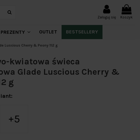
Zaloguj się
Koszyk
OUTLET
BESTSELLERY
PREZENTY
 Luscious Cherry & Peony 112 g
o-kwiatowa świeca
wa Glade Luscious Cherry &
12 g
iant:
5