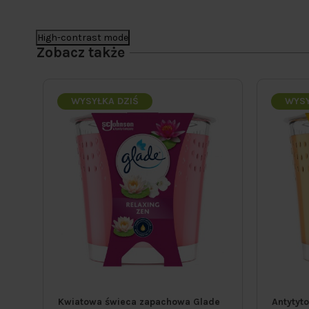
High-contrast mode
Zobacz także
WYSYŁKA DZIŚ
WYSY
e
Kwiatowa świeca zapachowa Glade
Antytyt