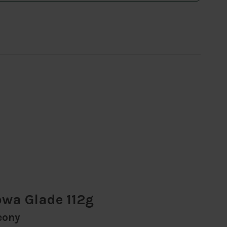
wa Glade 112g
eony