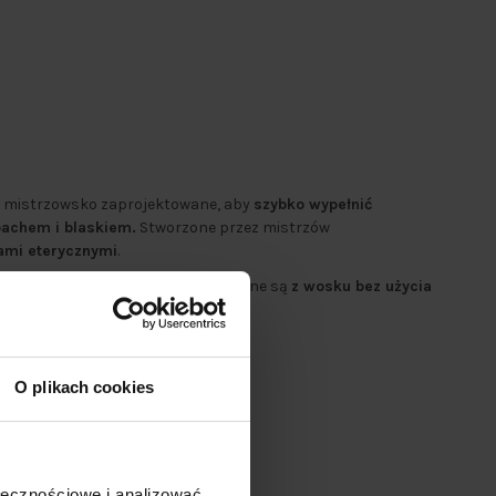
y mistrzowsko zaprojektowane, aby
szybko wypełnić
achem i blaskiem.
Stworzone przez mistrzów
ami eterycznymi
.
ch, nasze zapachowe świece wykonane są
z wosku bez użycia
achowych i barwników
O plikach cookies
ołecznościowe i analizować