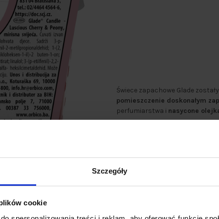
Świece zapachowe Glade został
pomieszczenie doskonałym zap
perfumiarstwa i
nasycone olejk
Koncentrując się na składnika
oleju palmowego
*.
*z wyłączeniem substancji zap
Szczegóły
 plików cookie
do spersonalizowania treści i reklam, aby oferować funkcje sp