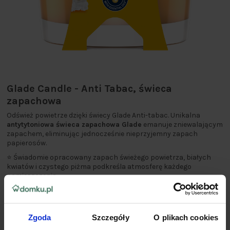
Glade Candle - Anti Tabac, świeca
zapachowa
Odśwież powietrze dzięki świecy Glade Anti-tabac. Unikalna
antytytoniowa świeca zapachowa Glade
emanuje zniewalającym
zapachem, eliminując jednocześnie nieprzyjemny zapach
papierosów.
⭐ Świadomie opracowany zapach świeżego powietrza, białych
kwiatów i czystego piżma podkreśla atmosferę każdego
pomieszczenia.
Zgoda
Szczegóły
O plikach cookies