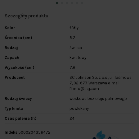
Szczegóły produktu
Kolor
żółty
Średnica (cm)
8.2
Rodzaj
świeca
Zapach
kwiatowy
Wysokość (cm)
7.9
Producent
SC Johnson Sp. z o.o., ul. Taśmowa
7, 02-677 Warszawa e-mail:
PLinfo@scj.com
Rodzaj świecy
woskowa bez oleju palmowego
Typ knota
powlekany
Czas palenia (h)
24
Indeks
5000204356472