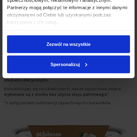
Partnerzy mogą połączyć te informacje z innymi danymi
otrzymanymi od Ciebie lub uzyskanymi podczas
korzystania z ich usług.
Nuty zapachowe
Zezwól na wszystkie
płatki jaśminu
drzewo sandałowe
piżmo
Świece zapachowe Glade zostały mistrzowsko zaprojektowane,
Spersonalizuj
aby
szybko wypełnić pomieszczenie doskonałym zapachem i
blaskiem
. Stworzone przez mistrzów perfumiarstwa i
nasycone
olejkami eterycznymi
.
Koncentrując się na składnikach, nasze zapachowe świece
wykonane są z wosku bez użycia oleju palmowego
*.
*z wyłączeniem substancji zapachowych i barwników