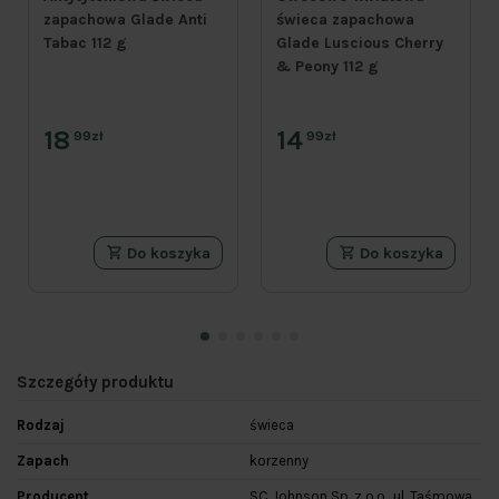
zapachowa Glade Anti
świeca zapachowa
Tabac 112 g
Glade Luscious Cherry
& Peony 112 g
18
14
99zł
99zł
Do koszyka
Do koszyka
Szczegóły produktu
Rodzaj
świeca
Zapach
korzenny
Producent
SC Johnson Sp. z o.o., ul. Taśmowa