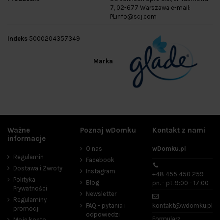
7, 02-677 Warszawa e-mail:
PLinfo@scj.com
Indeks
5000204357349
Marka
Ważne
Poznaj wDomku
Kontakt z nami
informacje
O nas
wDomku.pl
Regulamin
Facebook
Dostawa i Zwroty
Instagram
+48 455 450 259
Polityka
Blog
pn. - pt. 9:00 - 17:00
Prywatności
Newsletter
Regulaminy
FAQ - pytania i
kontakt@wdomku.pl
promocji
odpowiedzi
Formularz
Moje konto