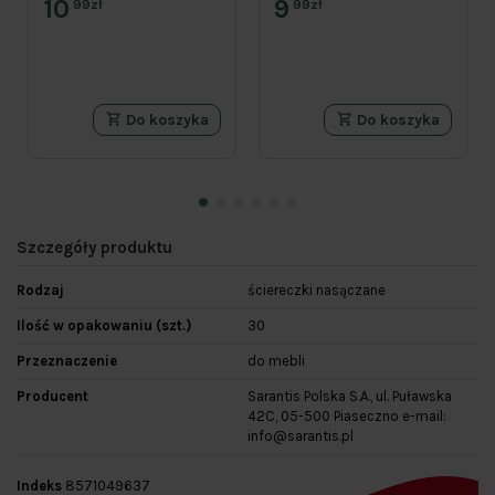
10
9
99zł
99zł
Do koszyka
Do koszyka
Szczegóły produktu
Rodzaj
ściereczki nasączane
Ilość w opakowaniu (szt.)
30
Przeznaczenie
do mebli
Producent
Sarantis Polska S.A., ul. Puławska
42C, 05-500 Piaseczno e-mail:
info@sarantis.pl
Indeks
8571049637