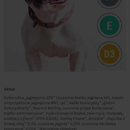
Skład
Kukurydza, jagnięcina 22%* (suszone białko jagnięce 14%, świeżo
przyrządzona jagnięcina 8%), ryż*, kiełki kukurydzy*, gluten
kukurydziany*, tłuszcz kostny, suszona pulpa buraczana*,
białko ziemniaczane*, hydrolizowane białko zwierzęce, minerały,
inulina z cykorii* (FOS 0,63%), siemię lniane*, drożdże*, mączka z
dzikiej róży* 0,3%, suszone jagody* 0,01%, suszona borówka
brusznica* 0,01%. *Naturalne składniki.