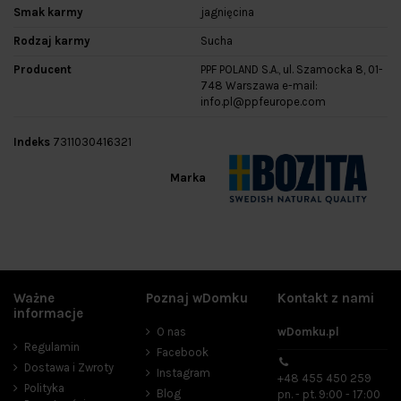
Smak karmy
jagnięcina
Rodzaj karmy
Sucha
Producent
PPF POLAND S.A., ul. Szamocka 8, 01-
748 Warszawa e-mail:
info.pl@ppfeurope.com
Indeks
7311030416321
Marka
Ważne
Poznaj wDomku
Kontakt z nami
informacje
O nas
wDomku.pl
Regulamin
Facebook
Dostawa i Zwroty
Instagram
+48 455 450 259
Polityka
Blog
pn. - pt. 9:00 - 17:00