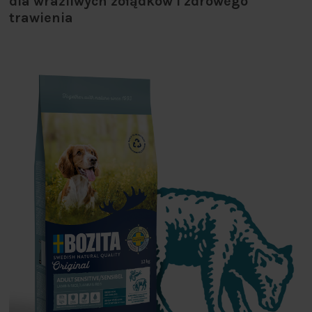
dla wrażliwych żołądków i zdrowego
trawienia