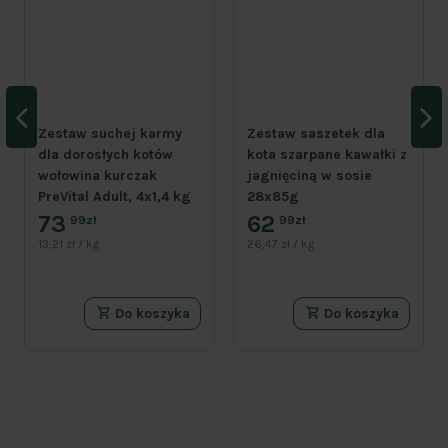
Zestaw suchej karmy
Zestaw saszetek dla
dla dorosłych kotów
kota szarpane kawałki z
wołowina kurczak
jagnięciną w sosie
PreVital Adult, 4x1,4 kg
28x85g
73
62
99zł
99zł
13,21 zł / kg
26,47 zł / kg
Do koszyka
Do koszyka