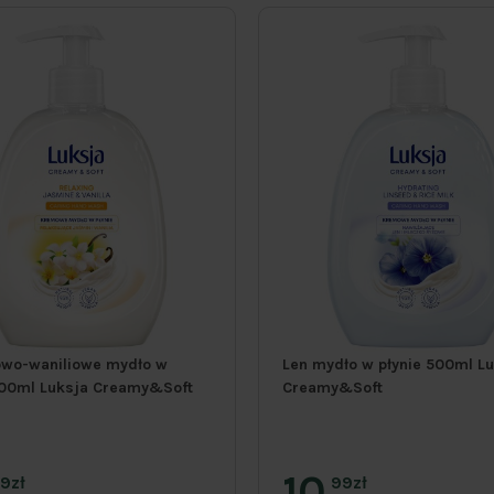
wo-waniliowe mydło w
Len mydło w płynie 500ml L
500ml Luksja Creamy&Soft
Creamy&Soft
10
9zł
99zł