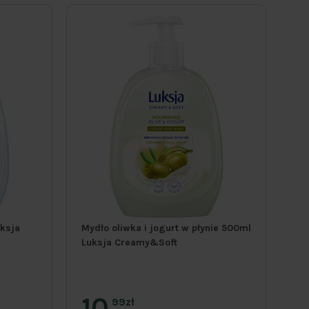
uksja
Mydło oliwka i jogurt w płynie 500ml
Za
Luksja Creamy&Soft
Lu
10
1
99zł