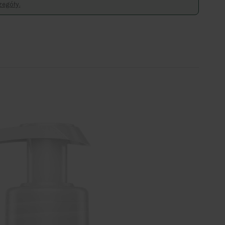
egóły.