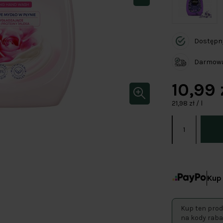
Dostępn
Darmowa 
10,99 
21,98 zł / l
Kup 
Kup ten prod
na kody raba