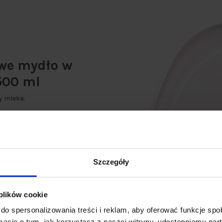
we mydło w
500 ml
y mleka:
 i natychmiastową miękkość
.
Szczegóły
 plików cookie
do spersonalizowania treści i reklam, aby oferować funkcje sp
ormacje o tym, jak korzystasz z naszej witryny, udostępniamy p