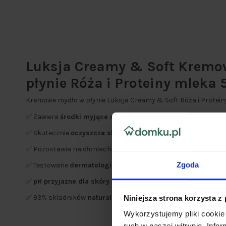
Luksja Creamy & Soft Kremo
płynie Róża i Proteiny mleka 
Kremowe mydło w płynie Luksja Creamy & Soft Róża i Protein
✅ Zawiera
środki myjące naturalnego pochodzenia
.
✅ Skutecznie
oczyszcza skórę, zapewniając jej pielęgnację
✅ Pozostawia na dłoniach
subtelny zapach
.
Zgoda
✅ Testowane
dermatologicznie
.
✅
pH przyjazne dla skóry
.
✅ 93% składników
naturalnego pochodzenia
.
Niniejsza strona korzysta z
Wykorzystujemy pliki cookie 
ruch w naszej witrynie. Inf