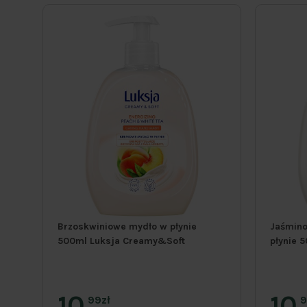
ja
Brzoskwiniowe mydło w płynie
Jaśmino
500ml Luksja Creamy&Soft
płynie 
10
10
99zł
9