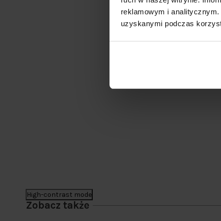
reklamowym i analitycznym. 
uzyskanymi podczas korzysta
High-contrast mode
Zobacz także