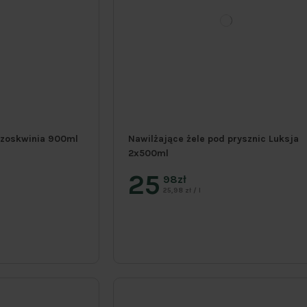
rzoskwinia 900ml
Nawilżające żele pod prysznic Luksja
2x500ml
25
98zł
25,98 zł / l