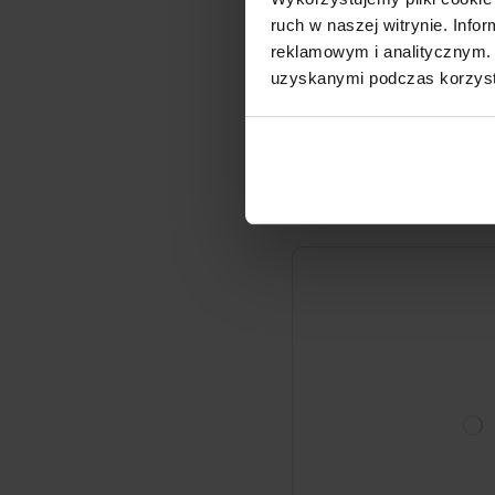
Aloesowy żel pod pryszn
ruch w naszej witrynie. Inf
Vera 400 ml
reklamowym i analitycznym. 
uzyskanymi podczas korzysta
12
99zł
32,48 zł / l