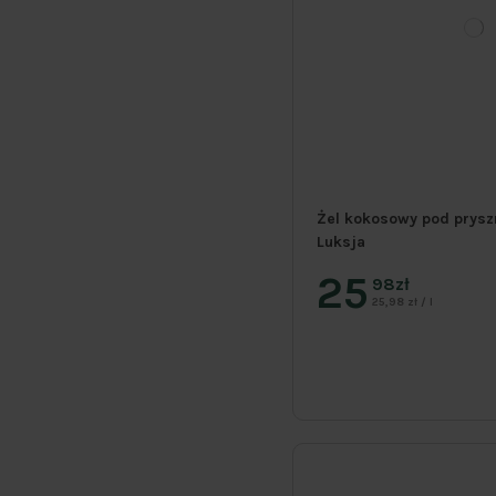
Żel kokosowy pod prysz
Luksja
25
98zł
25,98 zł / l