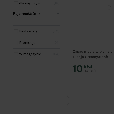
dla mężczyzn
18
Pojemność (ml)
Bestsellery
40
Promocje
4
Zapas mydła w płynie b
W magazynie
64
Luksja Creamy&Soft
10
99zł
12,21 zł / l