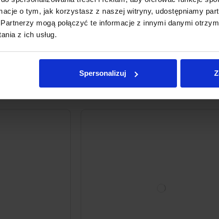
ic Fa Yoghurt Aloe
Odżywiający żel pod prysznic kokos i s
ormacje o tym, jak korzystasz z naszej witryny, udostępniamy p
morska YOPE zapas 800 ml
Partnerzy mogą połączyć te informacje z innymi danymi otrzym
nia z ich usług.
30
59zł
33,99 zł
38,24 zł / l
Cena z ostatnich 30 dni:
33,99 zł
Spersonalizuj
Z