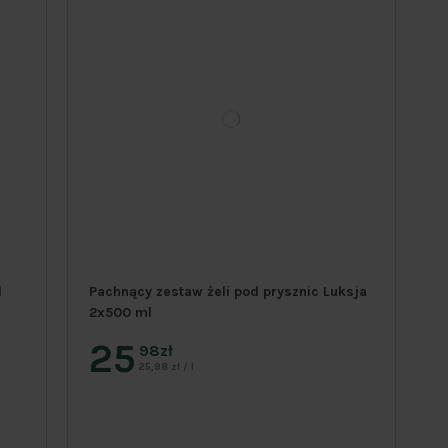
l
Pachnący zestaw żeli pod prysznic Luksja
2x500 ml
25
98zł
25,98 zł / l