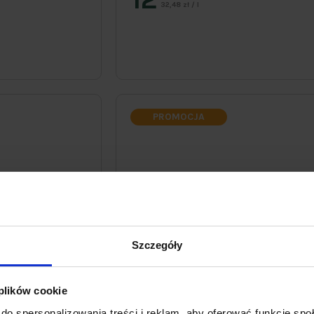
32,48 zł / l
PROMOCJA
Szczegóły
 plików cookie
do spersonalizowania treści i reklam, aby oferować funkcje sp