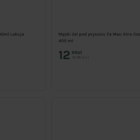
900ml Luksja
Męski żel pod prysznic Fa Men Xtra Co
400 ml
12
99zł
32,48 zł / l