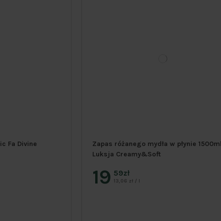
c Fa Divine
Zapas różanego mydła w płynie 1500m
Luksja Creamy&Soft
19
59zł
13,06 zł / l