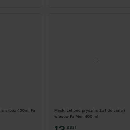
nic arbuz 400ml Fa
Męski żel pod prysznic 2w1 do ciała i
włosów Fa Men 400 ml
12
99zł