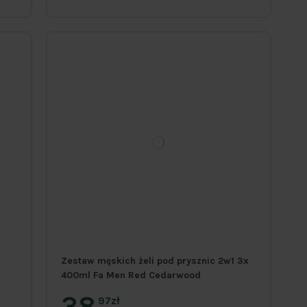
Zestaw męskich żeli pod prysznic 2w1 3x
400ml Fa Men Red Cedarwood
38
97zł