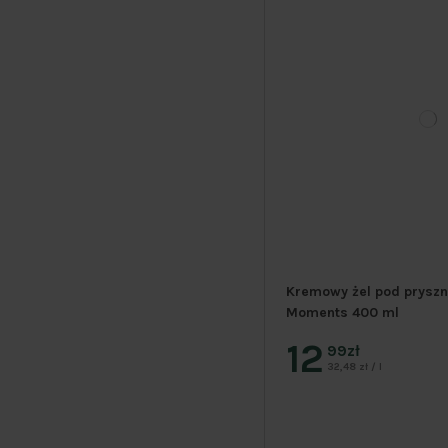
Kremowy żel pod pryszni
Moments 400 ml
12
99zł
32,48 zł / l