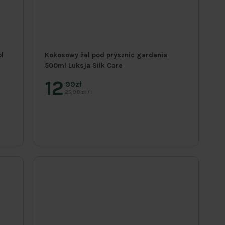
ol
Kokosowy żel pod prysznic gardenia
500ml Luksja Silk Care
12
99zł
25,98 zł / l