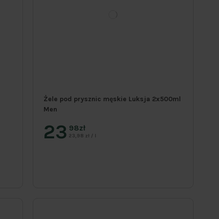
Żele pod prysznic męskie Luksja 2x500ml
Men
23
98zł
23,98 zł / l