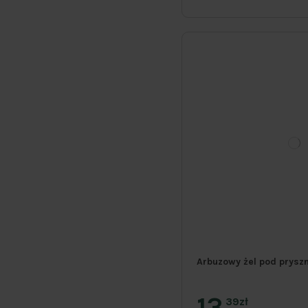
Arbuzowy żel pod prysz
13
39zł