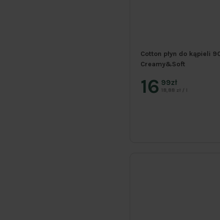
Cotton płyn do kąpieli 
Creamy&Soft
16
99zł
18,88 zł / l