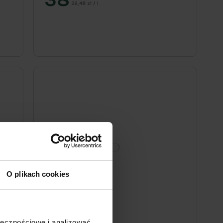
32,48 zł / l
O plikach cookies
ołecznościowe i analizować