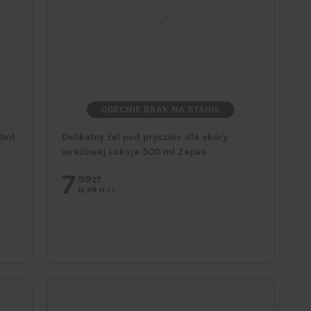
OBECNIE BRAK NA STANIE
0ml
Delikatny żel pod prysznic dla skóry
wrażliwej Luksja 500 ml Zapas
7
99zł
15,98 zł / l