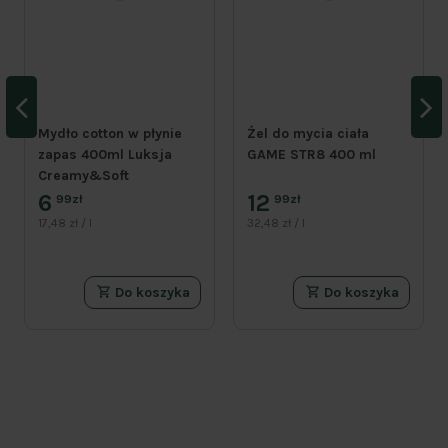
Mydło cotton w płynie
Żel do mycia ciała
zapas 400ml Luksja
GAME STR8 400 ml
Creamy&Soft
6
12
99zł
99zł
17,48 zł / l
32,48 zł / l
Do koszyka
Do koszyka
PROMOCJA
PROMOCJA
PROMOCJA
PROMOCJA