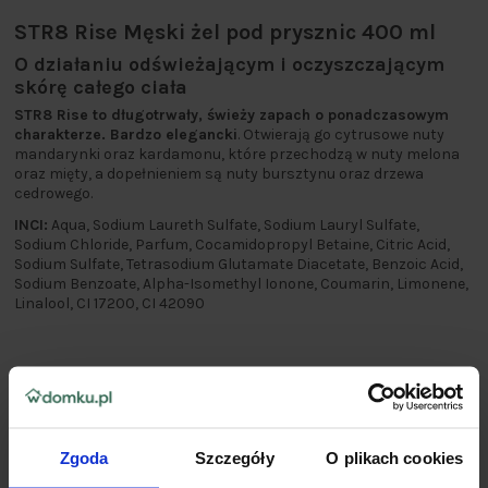
STR8 Rise Męski żel pod prysznic 400 ml
O działaniu odświeżającym i oczyszczającym
skórę całego ciała
STR8 Rise to długotrwały, świeży zapach o ponadczasowym
charakterze. Bardzo elegancki
. Otwierają go cytrusowe nuty
mandarynki oraz kardamonu, które przechodzą w nuty melona
oraz mięty, a dopełnieniem są nuty bursztynu oraz drzewa
cedrowego.
INCI:
Aqua, Sodium Laureth Sulfate, Sodium Lauryl Sulfate,
Sodium Chloride, Parfum, Cocamidopropyl Betaine, Citric Acid,
Sodium Sulfate, Tetrasodium Glutamate Diacetate, Benzoic Acid,
Sodium Benzoate, Alpha-Isomethyl Ionone, Coumarin, Limonene,
Linalool, CI 17200, CI 42090
Zgoda
Szczegóły
O plikach cookies